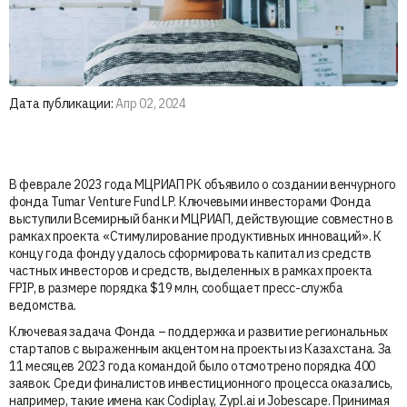
Дата публикации:
Апр 02, 2024
В феврале 2023 года МЦРИАП РК объявило о создании венчурного
фонда Tumar Venture Fund LP. Ключевыми инвесторами Фонда
выступили Всемирный банк и МЦРИАП, действующие совместно в
рамках проекта «Стимулирование продуктивных инноваций». К
концу года фонду удалось сформировать капитал из средств
частных инвесторов и средств, выделенных в рамках проекта
FPIP, в размере порядка $19 млн, сообщает пресс-служба
ведомства.
Ключевая задача Фонда – поддержка и развитие региональных
стартапов с выраженным акцентом на проекты из Казахстана. За
11 месяцев 2023 года командой было отсмотрено порядка 400
заявок. Среди финалистов инвестиционного процесса оказались,
например, такие имена как Codiplay, Zypl.ai и Jobescape. Принимая