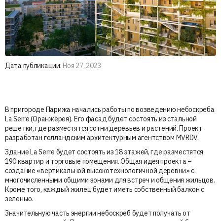
Дата публикации:
Ноя 27, 2023
В пригороде Парижа начались работы по возведению небоскреба
La Serre (Оранжерея). Его фасад будет состоять из стальной
решетки, где разместятся сотни деревьев и растений. Проект
разработан голландским архитектурным агентством MVRDV.
Здание La Serre будет состоять из 18 этажей, где разместятся
190 квартир и торговые помещения. Общая идея проекта –
создание «вертикальной высокотехнологичной деревни» с
многочисленными общими зонами для встреч и общения жильцов.
Кроме того, каждый жилец будет иметь собственный балкон с
зеленью.
Значительную часть энергии небоскреб будет получать от