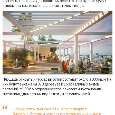
солнечных панелей. Для орошения зеленых насаждений будут
использоваться восстановленные сточные воды.
Площадь открытых террас высотки составит около 3 000 кв. м. На
них будут высажены 390 деревьев и 150 различных видов
растений. MVRDV в сотрудничестве с экологами установила
гнездовья для местных видов птиц и летучих мышей.
– Яркий открытый фасад La Serre расширяет
биоразнообразие и создает связи между жителями и