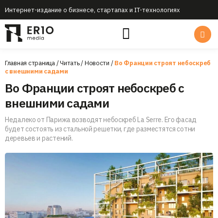
Интернет-издание о бизнесе, стартапах и IT-технологиях
Главная страница
/
Читать
/
Новости
/
Во Франции строят небоскреб
с внешними садами
Во Франции строят небоскреб с
внешними садами
Недалеко от Парижа возводят небоскреб La Serre. Его фасад
будет состоять из стальной решетки, где разместятся сотни
деревьев и растений.