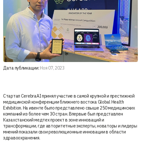
Дата публикации:
Ноя 07, 2023
Стартап CerebraAI принял участие в самой крупной и престижной
медицинской конференции ближнего востока Global Health
Exhibition. На ивенте было представлено свыше 250 медицинских
компаний из более чем 30 стран. Впервые был представлен
Казахстанский медтех проект в зоне инноваций и
трансформации, где авторитетные эксперты, новаторы и лидеры
мнений показали свои революционные инновации в области
здравоохранения.