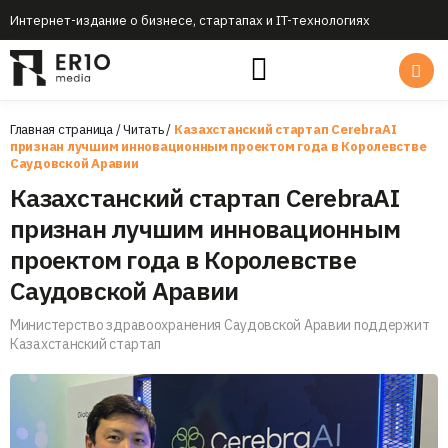
Интернет-издание о бизнесе, стартапах и IT-технологиях
Главная страница
/
Читать
/
Казахстанский стартап CerebraAI
признан лучшим инновационным проектом года в Королевстве
Саудовской Аравии
Казахстанский стартап CerebraAI
признан лучшим инновационным
проектом года в Королевстве
Саудовской Аравии
Министерство здравоохранения Саудовской Аравии поддержит
Казахстанский стартап