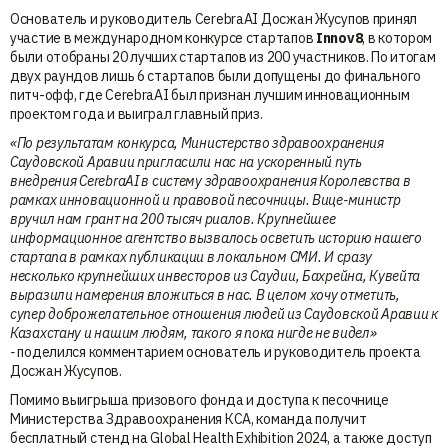
Основатель и руководитель CerebraAI Досжан Жусупов принял
участие в международном конкурсе стартапов
Innov8
, в котором
были отобраны 20 лучших стартапов из 200 участников. По итогам
двух раундов лишь 6 стартапов были допущены до финального
питч-офф, где CerebraAI был признан лучшим инновационным
проектом года и выиграл главный приз.
«
По результатам конкурса, Министерство здравоохранения
Саудовской Аравии пригласили нас на ускоренный путь
внедрения
CerebraAI
в систему здравоохранения Королевства в
рамках инновационной и правовой песочницы. Вице-министр
вручил нам грант на 200 тысяч риалов. Крупнейшее
информационное агентство вызвалось осветить историю нашего
стартапа в рамках публикации в локальном СМИ. И сразу
несколько крупнейших инвесторов из Саудии, Бахрейна, Кувейта
выразили намерения вложиться в нас. В целом хочу отметить,
супер доброжелательное отношения людей из Саудовской Аравии к
Казахстану и нашим людям, такого я пока нигде не видел
»
-
поделился комментарием основатель и руководитель проекта
Досжан Жусупов.
Помимо выигрыша призового фонда и доступа к песочнице
Министерства Здравоохранения КСА, команда получит
бесплатный стенд на Global Health Exhibition 2024, а также доступ