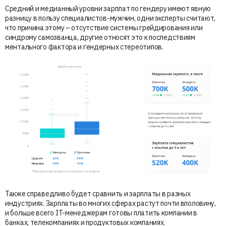
Средний и медианный уровни зарплат по гендеру имеют явную
разницу в пользу специалистов-мужчин, одни эксперты считают,
что причина этому – отсутствие системы грейдирования или
синдрому самозванца, другие относят это к последствиям
ментального фактора и гендерных стереотипов.
Также справедливо будет сравнить и зарплаты в разных
индустриях. Зарплаты во многих сферах растут почти вполовину,
и больше всего IT-менеджерам готовы платить компании в
банках, телекомпаниях и продуктовых компаниях.