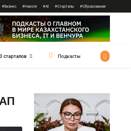
#Бизнес
#Налоги
#AI
#Стартапы
#Образование
0 стартапов
Подкасты
ИАП