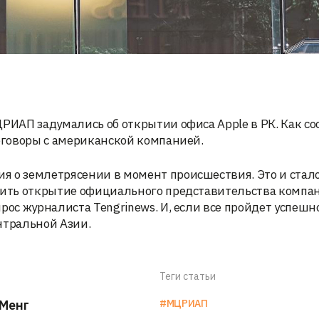
ЦРИАП задумались об открытии офиса Apple в РК. Как с
реговоры с американской компанией.
я о землетрясении в момент происшествия. Это и стал
удить открытие официального представительства компа
рос журналиста Tengrinews. И, если все пройдет успешно
нтральной Азии.
Теги статьи
Менг
#МЦРИАП