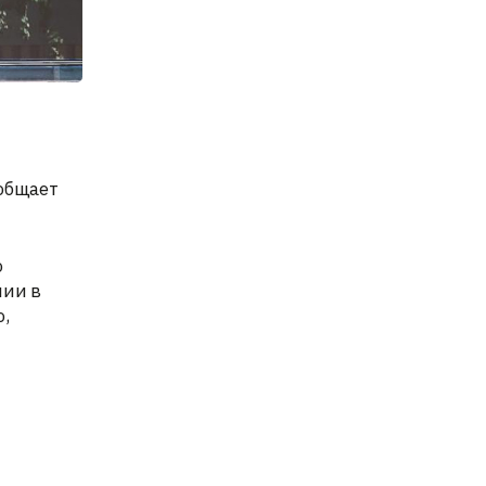
ообщает
о
нии в
,