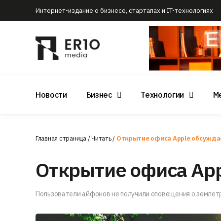
Интернет-издание о бизнесе, стартапах и IT-технологиях
Новости
Бизнес
Технологии
М
Главная страница
/
Читать
/
Открытие офиса Apple обсужда
Открытие офиса Ap
Пользователи айфонов не получили оповещения о землет