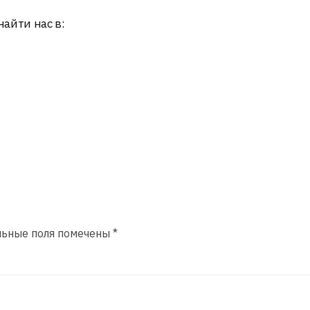
найти нас в:
льные поля помечены
*