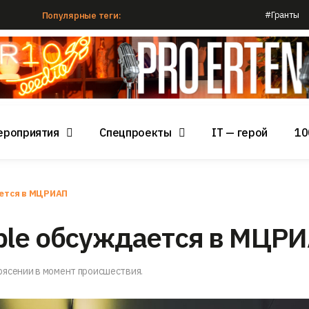
#Гранты
Популярные теги:
ероприятия
Спецпроекты
IT — герой
10
ется в МЦРИАП
ple обсуждается в МЦР
рясении в момент происшествия.