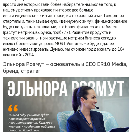
просто инвесторы стали более избирательны. Более того, к
нашему региону проявляют интерес все больше
институциональных инвесторов, и это хороший знак. Говоря про
стартапы и, так называемую, «венчурную зиму», финансирование
будут получать те компании, кто более финансово стабилен
(растут метрики, выручка, прибыль). Развитие продукта и
технологии важны, но и растущие метрики бизнеса сегодня
имеют более важную роль. MOST Ventures же будет далее
активно инвестировать. Думаю, мы сможем поддержать до 10+
компаний в 2024.
Эльнора Розмут – основатель и CEO ER10 Media,
бренд-стратег