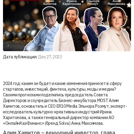
Дата публикации:
Дек 27, 2023
2024 год: каким он будет и какие изменения принесет в сферу
стартапов, инвестиций, финтеха, культуры, моды и медиа?
Своими прогнозами поделились председатель Совета
Директоров и соучредитель Бизнес-инкубатора MOST Алим
Хамитов, основатель и CEO ER10 Media Эльнора Розмут, эксперт-
исследователь культурно-креативных индустрий Ирина
Харитонова, а также генеральный директор компании АО
«ОнлайнКазФинанс» (бренд Solva) Анна Максимова.
Алим Хамитов – венчурный инвестор, глава