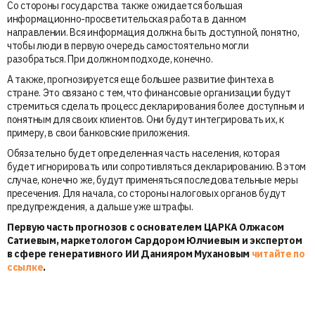
Со стороны государства также ожидается большая
информационно-просветительская работа в данном
направлении. Вся информация должна быть доступной, понятно,
чтобы люди в первую очередь самостоятельно могли
разобраться. При должном подходе, конечно.
А также, прогнозируется еще большее развитие финтеха в
стране. Это связано с тем, что финансовые организации будут
стремиться сделать процесс декларирования более доступным и
понятным для своих клиентов. Они будут интегрировать их, к
примеру, в свои банковские приложения.
Обязательно будет определенная часть населения, которая
будет игнорировать или сопротивляться декларированию. В этом
случае, конечно же, будут применяться последовательные меры
пресечения. Для начала, со стороны налоговых органов будут
предупреждения, а дальше уже штрафы.
Первую часть прогнозов с основателем ЦАРКА Олжасом
Сатиевым, маркетологом Сардором Юлчиевым и экспертом
в сфере генеративного ИИ Данияром Мухановым
читайте по
ссылке
.