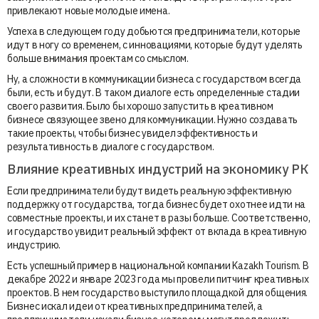
привлекают новые молодые имена.
Успеха в следующем году добьются предприниматели, которые
идут в ногу со временем, с инновациями, которые будут уделять
больше внимания проектам со смыслом.
Ну, а сложности в коммуникации бизнеса с государством всегда
были, есть и будут. В таком диалоге есть определенные стадии
своего развития. Было бы хорошо запустить в креативном
бизнесе связующее звено для коммуникации. Нужно создавать
такие проекты, чтобы бизнес увидел эффективность и
результативность в диалоге с государством.
Влияние креативных индустрий на экономику РК
Если предприниматели будут видеть реальную эффективную
поддержку от государства, тогда бизнес будет охотнее идти на
совместные проекты, и их станет в разы больше. Соответственно,
и государство увидит реальный эффект от вклада в креативную
индустрию.
Есть успешный пример в национальной компании Kazakh Tourism. В
декабре 2022 и январе 2023 года мы провели питчинг креативных
проектов. В нем государство выступило площадкой для общения.
Бизнес искал идеи от креативных предпринимателей, а