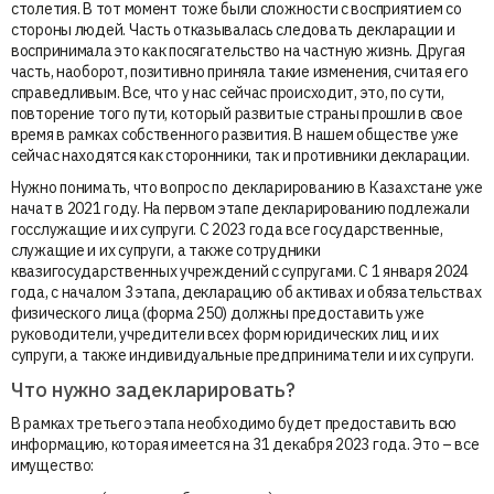
столетия. В тот момент тоже были сложности с восприятием со
стороны людей. Часть отказывалась следовать декларации и
воспринимала это как посягательство на частную жизнь. Другая
часть, наоборот, позитивно приняла такие изменения, считая его
справедливым. Все, что у нас сейчас происходит, это, по сути,
повторение того пути, который развитые страны прошли в свое
время в рамках собственного развития. В нашем обществе уже
сейчас находятся как сторонники, так и противники декларации.
Нужно понимать, что вопрос по декларированию в Казахстане уже
начат в 2021 году. На первом этапе декларированию подлежали
госслужащие и их супруги. С 2023 года все государственные,
служащие и их супруги, а также сотрудники
квазигосударственных учреждений с супругами. С 1 января 2024
года, с началом 3 этапа, декларацию об активах и обязательствах
физического лица (форма 250) должны предоставить уже
руководители, учредители всех форм юридических лиц и их
супруги, а также индивидуальные предприниматели и их супруги.
Что нужно задекларировать?
В рамках третьего этапа необходимо будет предоставить всю
информацию, которая имеется на 31 декабря 2023 года. Это – все
имущество: