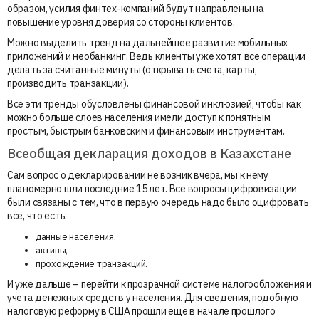
образом, усилия финтех-компаний будут направлены на
повышение уровня доверия со стороны клиентов.
Можно выделить тренд на дальнейшее развитие мобильных
приложений и необанкинг. Ведь клиенты уже хотят все операции
делать за считанные минуты (открывать счета, карты,
производить транзакции).
Все эти тренды обусловлены финансовой инклюзией, чтобы как
можно больше слоев населения имели доступ к понятным,
простым, быстрым банковским и финансовым инструментам.
Всеобщая декларация доходов в Казахстане
Сам вопрос о декларировании не возник вчера, мы к нему
планомерно шли последние 15 лет. Все вопросы цифровизации
были связаны с тем, что в первую очередь надо было оцифровать
все, что есть:
данные населения,
активы,
прохождение транзакций.
И уже дальше – перейти к прозрачной системе налогообложения и
учета денежных средств у населения. Для сведения, подобную
налоговую реформу в США прошли еще в начале прошлого