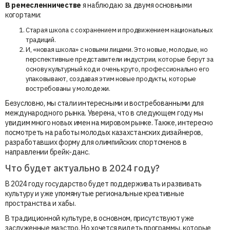
В ремесленничестве
я наблюдаю за двумя основными
когортами:
Старая школа с сохранением и продвижением национальных
традиций.
И, «новая школа» с новыми лицами. Это новые, молодые, но
перспективные представители индустрии, которые берут за
основу культурный код и очень круто, профессионально его
упаковывают, создавая этим новые продукты, которые
востребованы у молодежи.
Безусловно, мы стали интересными и востребованными для
международного рынка. Уверена, что в следующем году мы
увидим много новых имен на мировом рынке. Также, интересно
посмотреть на работы молодых казахстанских дизайнеров,
разработавших форму для олимпийских спортсменов в
направлении брейк-данс.
Что будет актуально в 2024 году?
В 2024 году государство будет поддерживать и развивать
культуру и уже упомянутые региональные креативные
пространства и хабы.
В традиционной культуре, в основном, присутствуют уже
заслуженные маэстро. Но хочется видеть программы, которые