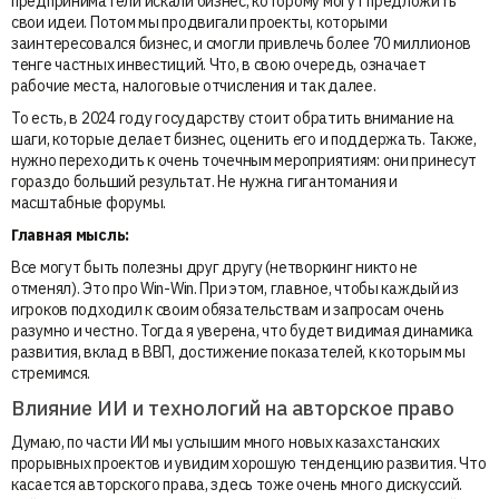
предприниматели искали бизнес, которому могут предложить
свои идеи. Потом мы продвигали проекты, которыми
заинтересовался бизнес, и смогли привлечь более 70 миллионов
тенге частных инвестиций. Что, в свою очередь, означает
рабочие места, налоговые отчисления и так далее.
То есть, в 2024 году государству стоит обратить внимание на
шаги, которые делает бизнес, оценить его и поддержать. Также,
нужно переходить к очень точечным мероприятиям: они принесут
гораздо больший результат. Не нужна гигантомания и
масштабные форумы.
Главная мысль:
Все могут быть полезны друг другу (нетворкинг никто не
отменял). Это про Win-Win. При этом, главное, чтобы каждый из
игроков подходил к своим обязательствам и запросам очень
разумно и честно. Тогда я уверена, что будет видимая динамика
развития, вклад в ВВП, достижение показателей, к которым мы
стремимся.
Влияние ИИ и технологий на авторское право
Думаю, по части ИИ мы услышим много новых казахстанских
прорывных проектов и увидим хорошую тенденцию развития. Что
касается авторского права, здесь тоже очень много дискуссий.