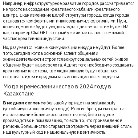
Например, инфраструктурное развитие городов рассматривается
не просто как создание креативного хаба или креативного
центра, а как изменение целой структуры города, когда города
становятся комфортными, инклюзивными, экологичными. Ну, и,
конечно, многое будет уходить туда, где помогать им будет ИИ,
как, например ChatGPT, который уже является неотъемлемой
частью креативной индустрии.
Но, разумеется, живые коммуникации никуда не уйдут. Более
того, сегодня, когда основной аспект общения и
жизнедеятельности строится вокруг социальных сетей, живое
общение будет на вес золота. А для этого необходимо создавать
креативные кластеры, где люди вживую будут общаться,
создавать идеи и придумывать инновационные продукты.
Мода и ремесленничество в 2024 году в
Казахстане
В модном сегменте
большой упор идет на sustainability
(устойчивую и экологичную моду). Многие бренды смотрят на
использование более экологичных тканей, безотходное
производство и локализацию, то есть то, что произведено в
регионе. Большинство стараются отразить через внешний стиль
наш культурный код и национальную идентичность.