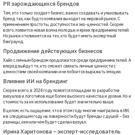
PR зарождающихся брендов
Тем, кто только создает бизнес, важно создавать и упаковывать
бренд так, как будто компания выходит на мировой рынок. С
применением простоты, доступности и эко-ценностей. Скорее
всего, появится новая волна молодых и ярких предпринимателей.
Но рынок откликнется на тех, кто будет иметь экспертный
бэкграунд.
Продвижение действующих бизнесов
Хайп с личным брендом продолжится среди предпринимателей. А
вперед выйдут те, кто сможет связать личные ценности с
ценностями своей компании и не побоится выражать эмоции.
Влияние ИИ на брендинг
Скорее всего, в 2024 году появятся площадки по разработке
визуалов и логотипов еще более высокого качества и уровня. Но и
стоимость за их использование будет значительно выше.
В целом, есть ощущение, что в этом году многие наигрались в ИИ,
и в следующем году на поверхности будут бренды с душой – без
разницы, кем или чем будет сделан визуал.
Ирина Харитонова – эксперт-исследователь