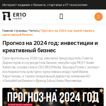
Интернет-издание о бизнесе, стартапах и IT-технологиях
Главная страница
/
Читать
/
Прогноз на 2024 год: инвестиции и
креативный бизнес
Прогноз на 2024 год: инвестиции и
креативный бизнес
Свои прогнозы на 2024 год озвучили: председатель Совета
Директоров и соучредитель Бизнес-инкубатора MOST Алим
Хамитов, основатель и CEO ER10 Media Эльнора Розмут, эксперт-
исследователь культурно-креативных индустрий Ирина
Харитонова, а также генеральный директор компании АО
«ОнлайнКазФинанс» (бренд Solva) Анна Максимова.