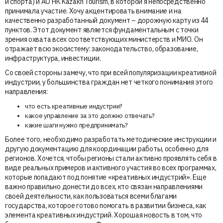
и спорта) и АО НК Kazakh Tourism, в которой я непосредственно
принимала участие. Хочу акцентировать внимание и на
качественно разработанный документ – дорожную карту из 44
пунктов. Этот документ является фундаментальным с точки
зрения охвата всех соответствующих министерств и МИО. Он
отражает всю экосистему: законодательство, образование,
инфраструктура, инвестиции.
Со своей стороны замечу, что при всей популяризации креативной
индустрии, у большинства граждан нет четкого понимания этого
направления:
что есть креативные индустрии?
какое управление за это должно отвечать?
какие шаги нужно предпринимать?
Более того, необходимо разработать методические инструкции и
другую документацию для координации работы, особенно для
регионов. Хочется, чтобы регионы стали активно проявлять себя в
виде реальных примеров и активного участия во всех программах,
которые попадают под понятие «креативных индустрий». Еще
важно правильно донести до всех, кто связан направлениями
своей деятельности, как пользоваться всеми благами
государства, которое готово помогать в развитии бизнеса, как
элемента креативных индустрий. Хорошая новость в том, что