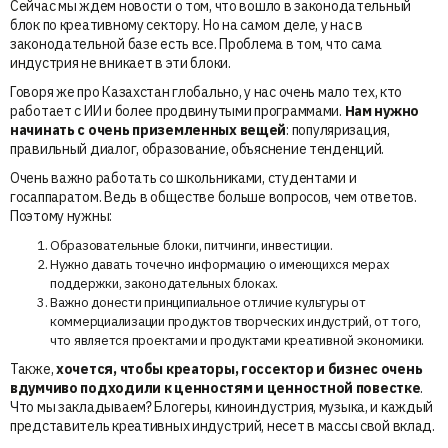
Сейчас мы ждем новости о том, что вошло в законодательный
блок по креативному сектору. Но на самом деле, у нас в
законодательной базе есть все. Проблема в том, что сама
индустрия не вникает в эти блоки.
Говоря же про Казахстан глобально, у нас очень мало тех, кто
работает с ИИ и более продвинутыми программами.
Нам нужно
начинать с очень приземленных вещей
: популяризация,
правильный диалог, образование, объяснение тенденций.
Очень важно работать со школьниками, студентами и
госаппаратом. Ведь в обществе больше вопросов, чем ответов.
Поэтому нужны:
Образовательные блоки, питчинги, инвестиции.
Нужно давать точечно информацию о имеющихся мерах
поддержки, законодательных блоках.
Важно донести принципиальное отличие культуры от
коммерциализации продуктов творческих индустрий, от того,
что является проектами и продуктами креативной экономики.
Также,
хочется, чтобы креаторы, госсектор и бизнес очень
вдумчиво подходили к ценностям и ценностной повестке
.
Что мы закладываем? Блогеры, киноиндустрия, музыка, и каждый
представитель креативных индустрий, несет в массы свой вклад.