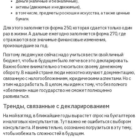
деньги (наличные и безналичные),
активы (движимые и недвижимые),
в том числе, предметы роскоши и искусства, а также ценные
бумаги.
Для этого заполняется форма 250, которая сдается только один
раз в жизни. А дальше ежегодно заполняется форма 270, где
отражаются все значимые финансовые изменения,
произошедшие за год.
Поэтому людям уже сейчас надо учиться вести свой личный
бюджет, чтобы в будущем было легче все это декларировать.
Важно более внимательно относиться к своему денежному
обороту. В нашей стране люди неохотно изучают документацию,
связанную с налогообложением, юридическими аспектами. Но с
этим надо работать. В целом, мы идем к тому, что без полного
«обеления» наше государство не сможет полноценно
развиваться.
Тренды, связанные с декларированием
На мой взгляд, в ближайшие годы вырастет спрос на бухгалтеров
и налоговых консультантов. Тут важно не ошибиться с выбором
консультанта. И внимательно, осознанно погрузиться в эту тему,
чтобы избежать сложностей в будущем.