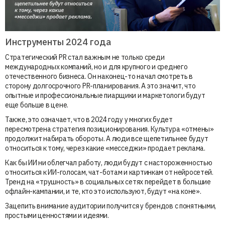
Инструменты 2024 года
Стратегический PR стал важным не только среди
международных компаний, но и для крупного и среднего
отечественного бизнеса. Он наконец-то начал смотреть в
сторону долгосрочного PR-планирования. А это значит, что
опытные и профессиональные пиарщики и маркетологи будут
еще больше в цене.
Также, это означает, что в 2024 году у многих будет
пересмотрена стратегия позиционирования. Культура «отмены»
продолжит набирать обороты. А люди все щепетильнее будут
относиться к тому, через какие «месседжи» продает реклама.
Как бы ИИ ни облегчал работу, люди будут с настороженностью
относиться к ИИ-голосам, чат-ботам и картинкам от нейросетей.
Тренд на «трушность» в социальных сетях перейдет в большие
офлайн-кампании, и те, кто это используют, будут «на коне».
Зацепить внимание аудитории получится у брендов с понятными,
простыми ценностями и идеями.