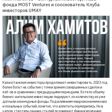
фонда MOST Ventures и сооснователь Клуба
инвесторов UMAY
Казахстанские инвесторы продолжают инвестировать. 2023 год
более богат на события с точки зрения совершенных сделок и
exit-ов в сравнении с предыдущими периодами. Хотя по объему
бизнес-ангельские инвестиции лидируют, по количеству их уже
догнали и венчурные фонды. Под влиянием макроэкономических
и локальных событий, понятно, что аппетиты поумерились. Но в
целом, стартапы ранних стадий поднимают финансирование,