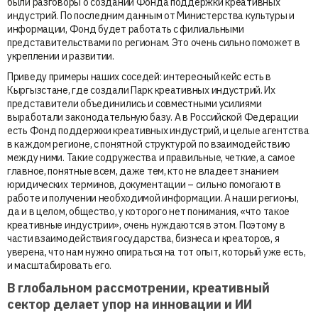
были разговоры о создании Фонда поддержки креативных
индустрий. По последним данным от Министерства культуры и
информации, Фонд будет работать с филиальными
представительствами по регионам. Это очень сильно поможет в
укреплении и развитии.
Приведу примеры наших соседей: интересный кейс есть в
Кыргызстане, где создали Парк креативных индустрий. Их
представители объединились и совместными усилиями
выработали законодательную базу. А в Российской Федерации
есть Фонд поддержки креативных индустрий, и целые агентства
в каждом регионе, с понятной структурой по взаимодействию
между ними. Такие содружества и правильные, четкие, а самое
главное, понятные всем, даже тем, кто не владеет знанием
юридических терминов, документации – сильно помогают в
работе и получении необходимой информации. А наши регионы,
да и в целом, общество, у которого нет понимания, «что такое
креативные индустрии», очень нуждаются в этом. Поэтому в
части взаимодействия государства, бизнеса и креаторов, я
уверена, что нам нужно опираться на тот опыт, который уже есть,
и масштабировать его.
В глобальном рассмотрении, креативный
сектор делает упор на инновации и ИИ