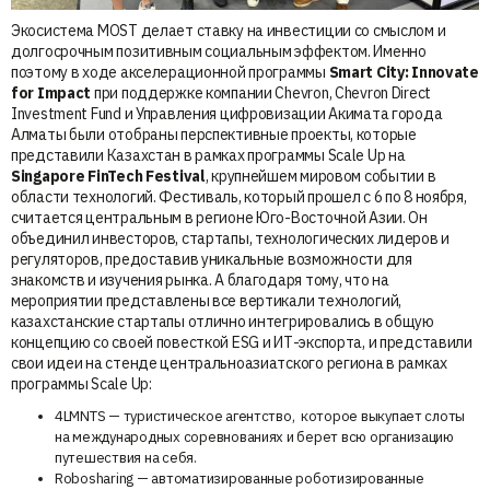
Экосистема MOST делает ставку на инвестиции со смыслом и
долгосрочным позитивным социальным эффектом. Именно
поэтому в ходе акселерационной программы
Smart City: Innovate
for Impact
при поддержке компании Chevron, Chevron Direct
Investment Fund и Управления цифровизации Акимата города
Алматы были отобраны перспективные проекты, которые
представили Казахстан в рамках программы Scale Up на
Singapore FinTech Festival
, крупнейшем мировом событии в
области технологий. Фестиваль, который прошел с 6 по 8 ноября,
считается центральным в регионе Юго-Восточной Азии. Он
объединил инвесторов, стартапы, технологических лидеров и
регуляторов, предоставив уникальные возможности для
знакомств и изучения рынка. А благодаря тому, что на
мероприятии представлены все вертикали технологий,
казахстанские стартапы отлично интегрировались в общую
концепцию со своей повесткой ESG и ИТ-экспорта, и представили
свои идеи на стенде центральноазиатского региона в рамках
программы Scale Up:
4LMNTS — туристическое агентство, которое выкупает слоты
на международных соревнованиях и берет всю организацию
путешествия на себя.
Robosharing — автоматизированные роботизированные