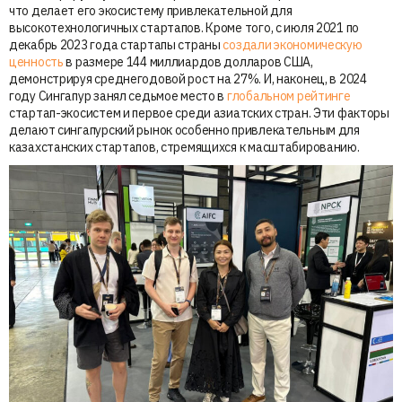
что делает его экосистему привлекательной для
высокотехнологичных стартапов. Кроме того, с июля 2021 по
декабрь 2023 года стартапы страны
создали экономическую
ценность
в размере 144 миллиардов долларов США,
демонстрируя среднегодовой рост на 27%. И, наконец, в 2024
году Сингапур занял седьмое место в
глобальном рейтинге
стартап-экосистем и первое среди азиатских стран. Эти факторы
делают сингапурский рынок особенно привлекательным для
казахстанских стартапов, стремящихся к масштабированию.