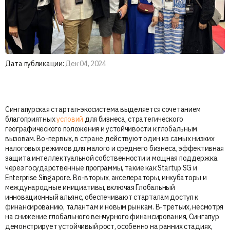
Дата публикации:
Дек 04, 2024
Сингапурская стартап-экосистема выделяется сочетанием
благоприятных
условий
для бизнеса, стратегического
географического положения и устойчивости к глобальным
вызовам. Во-первых, в стране действуют один из самых низких
налоговых режимов для малого и среднего бизнеса, эффективная
защита интеллектуальной собственности и мощная поддержка
через государственные программы, такие как Startup SG и
Enterprise Singapore. Во-вторых, акселераторы, инкубаторы и
международные инициативы, включая Глобальный
инновационный альянс, обеспечивают стартапам доступ к
финансированию, талантам и новым рынкам. В-третьих, несмотря
на снижение глобального венчурного финансирования, Сингапур
демонстрирует устойчивый рост, особенно на ранних стадиях,