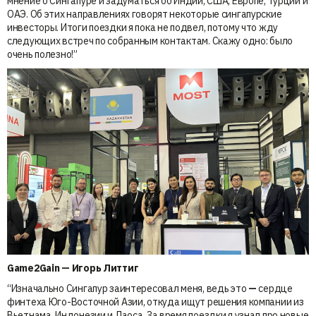
мнение о Сингапуре и задуматься об Индии, США, Европе, Турции и
ОАЭ. Об этих направлениях говорят некоторые сингапурские
инвесторы. Итоги поездки я пока не подвел, потому что жду
следующих встреч по собранным контактам. Скажу одно: было
очень полезно!”
Game2Gain — Игорь Литтиг
“Изначально Сингапур заинтересовал меня, ведь это
—
сердце
финтеха Юго-Восточной Азии, откуда ищут решения компании из
Вьетнама, Индонезии и Лаоса. За время поездки я узнал про новые