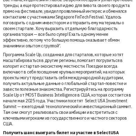
тренды, а еще протестировал идею для пивота своего продукта
прямо на фестивале, увидел проявленный интерес и обменялся
контактами с участниками Singapore FinTech Festival. Удалось
поговорить с одним инвестором и отправить ему материалы о
своем стартапе. Хочу выразить отдельную благодарность
организаторам — все было супер! Ехать одному менее
эффективно, потому что большую помощь оказывает обмен
знаниями и опытом с группой”.
Программа Scale Up, созданная для стартапов, которые хотят
масштабироваться в другие регионы, помогает погрузиться в
колорит и стартап-экосистему местности. Поездки всегда
включают в себя посещение крупных мероприятий, на которых
проекты могут представить себя международной аудитории,
получить актуальные данные о глобальной стартап-повестке и
завести полезные знакомства. Регистрируйтесь на программу
Scale Up от MOST Business Intelligence в США, которая состоится в
начале мая 2025 года. Участники посетят Select USA Investment
Summit — ежегодный технологический и инвестиционный саммит.
Там они смогут реализовать свои амбиции и встретиться с
ключевыми игроками из государственного и частного секторов
США.
Получить шанс выиграть билет
на участие в SelectUSA