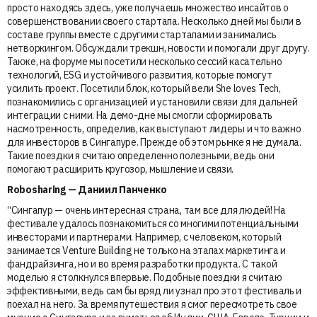
просто находясь здесь, уже получаешь множество инсайтов о
совершенствовании своего стартапа. Несколько дней мы были в
составе группы вместе с другими стартапами и занимались
нетворкингом. Обсуждали трекшн, новости и помогали друг другу.
Также, на форуме мы посетили несколько сессий касательно
технологий, ESG и устойчивого развития, которые помогут
усилить проект. Посетили блок, который вели She loves Tech,
познакомились с организацией и установили связи для дальней
интеграции с ними. На демо-дне мы смогли сформировать
насмотренность, определив, как выступают лидеры и что важно
для инвесторов в Сингапуре. Прежде об этом рынке я не думала.
Такие поездки я считаю определенно полезными, ведь они
помогают расширить кругозор, мышление и связи.
Robosharing — Даниил Панченко
“Сингапур — очень интересная страна, там все для людей! На
фестивале удалось познакомиться со многими потенциальными
инвесторами и партнерами. Например, с человеком, который
занимается Venture Building не только на этапах маркетинга и
фандрайзинга, но и во время разработки продукта. С такой
моделью я столкнулся впервые. Подобные поездки я считаю
эффективными, ведь сам бы вряд ли узнал про этот фестиваль и
поехал на него. За время путешествия я смог пересмотреть свое