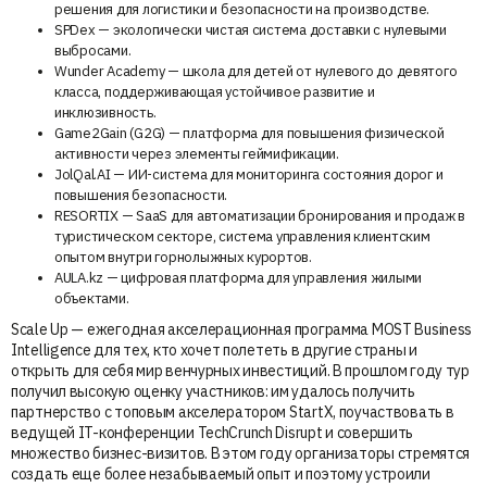
решения для логистики и безопасности на производстве.
SPDex — экологически чистая система доставки с нулевыми
выбросами.
Wunder Academy — школа для детей от нулевого до девятого
класса, поддерживающая устойчивое развитие и
инклюзивность.
Game2Gain (G2G) — платформа для повышения физической
активности через элементы геймификации.
JolQal.AI — ИИ-система для мониторинга состояния дорог и
повышения безопасности.
RESORTIX — SaaS для автоматизации бронирования и продаж в
туристическом секторе, система управления клиентским
опытом внутри горнолыжных курортов.
AULA.kz — цифровая платформа для управления жилыми
объектами.
Scale Up — ежегодная акселерационная программа MOST Business
Intelligence для тех, кто хочет полететь в другие страны и
открыть для себя мир венчурных инвестиций. В прошлом году тур
получил высокую оценку участников: им удалось получить
партнерство с топовым акселератором StartX, поучаствовать в
ведущей IT-конференции TechCrunch Disrupt и совершить
множество бизнес-визитов. В этом году организаторы стремятся
создать еще более незабываемый опыт и поэтому устроили