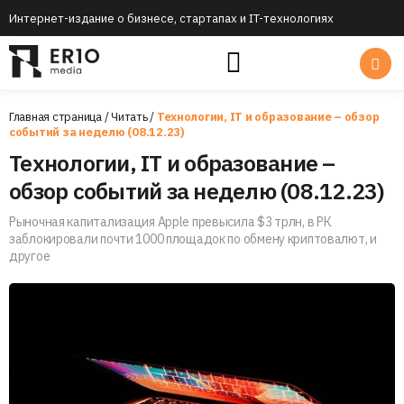
Интернет-издание о бизнесе, стартапах и IT-технологиях
Главная страница
/
Читать
/
Технологии, IT и образование – обзор
событий за неделю (08.12.23)
Технологии, IT и образование –
обзор событий за неделю (08.12.23)
Рыночная капитализация Apple превысила $3 трлн, в РК
заблокировали почти 1000 площадок по обмену криптовалют, и
другое