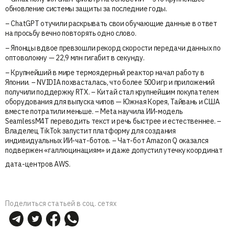
обновление системы защиты за последние годы.
– ChatGPT отучили раскрывать свои обучающие данные в ответ
на просьбу вечно повторять одно слово.
– Японцы вдвое превзошли рекорд скорости передачи данных по
оптоволокну — 22,9 млн гигабит в секунду.
– Крупнейший в мире термоядерный реактор начал работу в
Японии. – NVIDIA похвасталась, что более 500 игр и приложений
получили поддержку RTX. – Китай стал крупнейшим покупателем
оборудования для выпуска чипов — Южная Корея, Тайвань и США
вместе потратили меньше. – Meta научила ИИ-модель
SeamlessM4T переводить текст и речь быстрее и естественнее. –
Владелец TikTok запустит платформу для создания
индивидуальных ИИ-чат-ботов. – Чат-бот Amazon Q оказался
подвержен «галлюцинациям» и даже допустил утечку координат
дата-центров AWS.
Поделиться статьей в соц. сетях