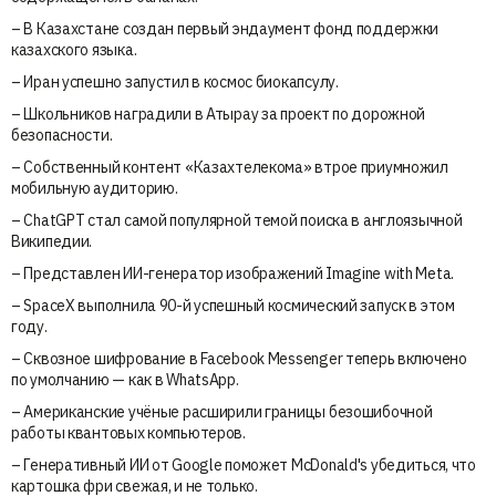
– В Казахстане создан первый эндаумент фонд поддержки
казахского языка.
– Иран успешно запустил в космос биокапсулу.
– Школьников наградили в Атырау за проект по дорожной
безопасности.
– Собственный контент «Казахтелекома» втрое приумножил
мобильную аудиторию.
– ChatGPT стал самой популярной темой поиска в англоязычной
Википедии.
– Представлен ИИ-генератор изображений Imagine with Meta.
– SpaceX выполнила 90-й успешный космический запуск в этом
году.
– Cквозное шифрование в Facebook Messenger теперь включено
по умолчанию — как в WhatsApp.
– Американские учёные расширили границы безошибочной
работы квантовых компьютеров.
– Генеративный ИИ от Google поможет McDonald's убедиться, что
картошка фри свежая, и не только.