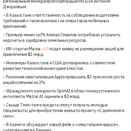
региональным менеджером корпорации NVIDIA Антоном
Джораевым.
– В Казахстане ответственность за соблюдение водителями
требований к такси возложат на операторов мобильных
приложений.
– Премьер-министр РК Алихан Смаилов потребовал устранить
недочеты в оцифровке земельных ресурсов.
– ИИ-стартап Маска
x.AI
подал заявку на размещение акций для
привлечения $1 млрд.
– Инженеры Казахстана и США договорились о совместном
развитии технологий мониторинга мостов.
– Рыночная капитализация Apple превысила $3 трлн после роста
акций компании на 2%.
– Французского конкурента OpenAI в области искусственного
интеллекта Mistral AI оценили в $2 млрд.
– Свыше 7 млн тенге кредита смогут получать молодые
специалисты для приобретения жилья по проекту «С дипломом в
село».
– В Казнете обсуждают новый фейк о «смертельном вирусе»,
содержащемся в бананах.