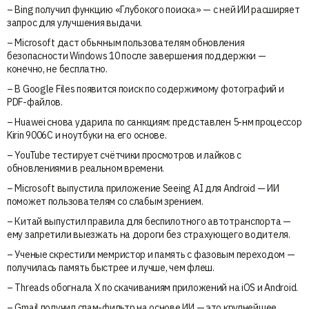
– Bing получил функцию «Глубокого поиска» — с ней ИИ расширяет
запрос для улучшения выдачи.
– Microsoft даст обычным пользователям обновления
безопасности Windows 10 после завершения поддержки —
конечно, не бесплатно.
– В Google Files появится поиск по содержимому фотографий и
PDF-файлов.
– Huawei снова ударила по санкциям: представлен 5-нм процессор
Kirin 9006C и ноутбуки на его основе.
– YouTube тестирует счётчики просмотров и лайков с
обновлениями в реальном времени.
– Microsoft выпустила приложение Seeing AI для Android — ИИ
поможет пользователям со слабым зрением.
– Китай выпустил правила для беспилотного автотранспорта —
ему запретили выезжать на дороги без страхующего водителя.
– Ученые скрестили мемристор и память с фазовым переходом —
получилась память быстрее и лучше, чем флеш.
– Threads обогнала X по скачиваниям приложений на iOS и Android.
– Gmail получил спам-фильтр на основе ИИ — это крупнейшее