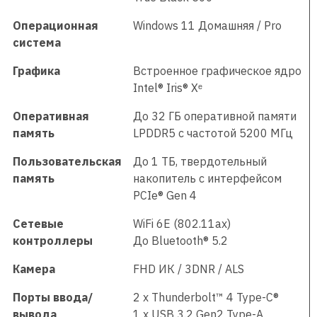
Операционная
Windows 11 Домашняя / Pro
система
Графика
Встроенное графическое ядро
Intel® Iris® Xᵉ
Оперативная
До 32 ГБ оперативной памяти
память
LPDDR5 с частотой 5200 МГц
Пользовательская
До 1 ТБ, твердотельный
память
накопитель с интерфейсом
PCIe® Gen 4
Сетевые
WiFi 6E (802.11ax)
контроллеры
До Bluetooth® 5.2
Камера
FHD ИК / 3DNR / ALS
Порты ввода/
2 x Thunderbolt™ 4 Type-C®
вывода
1 x USB 3.2 Gen2 Type-A