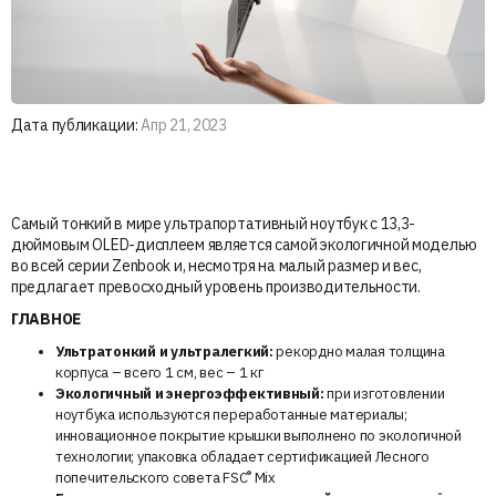
Дата публикации:
Апр 21, 2023
Самый тонкий в мире ультрапортативный ноутбук с 13,3-
дюймовым OLED-дисплеем является самой экологичной моделью
во всей серии Zenbook и, несмотря на малый размер и вес,
предлагает превосходный уровень производительности.
ГЛАВНОЕ
Ультратонкий и ультралегкий:
рекордно малая толщина
корпуса – всего 1 см, вес – 1 кг
Экологичный и энергоэффективный:
при изготовлении
ноутбука используются переработанные материалы;
инновационное покрытие крышки выполнено по экологичной
технологии; упаковка обладает сертификацией Лесного
®
попечительского совета FSC
Mix