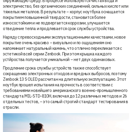
окружающую среду. В процессе используются чистая вода и
электричество, без органических соединений, сильных кислот или
тяжелых металлов. В результате – корпус ноутбука оснащается
покрытием повышенной твердости, становится более
износостойким и не подвергается коррозии, улучшается
отведение тепла и продлевается срок службы устройства.
Наряду с превосходными эксплуатационными качествами, новое
покрытие очень красиво – визуально и по ощущениям оно
напоминает натуральный камень, что отлично перекликается с
эстетикой всей серии Zenbook. При этом крышка каждого
устйроства получается уникальной – нет двух одинаковых.
Продление срока службы устройств также способствует
сокращению электронных отходов и вредных выбросов, поэтому
Zenbook 13 S OLED рассчитан на длительную эксплуатацию. Этот
ноутбук прошел испытания на прочность в соответствии с
требованиями новейшего американского военно-промышленного
стандарта MIL-STD-810H, включая до 12 различных методов и 26
отдельных тестов, – это самый строгий стандарт тестирования в
отрасли.