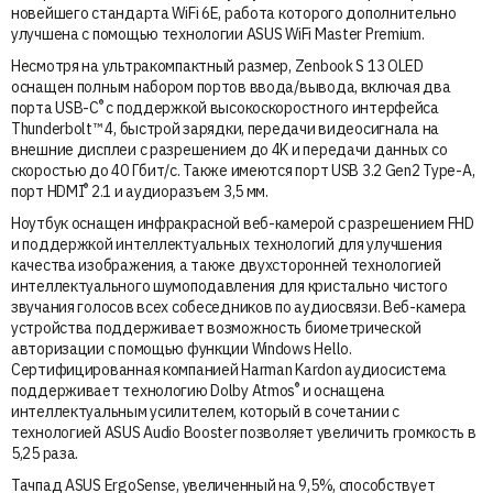
новейшего стандарта WiFi 6E, работа которого дополнительно
улучшена с помощью технологии ASUS WiFi Master Premium.
Несмотря на ультракомпактный размер, Zenbook S 13 OLED
оснащен полным набором портов ввода/вывода, включая два
®
порта USB-C
с поддержкой высокоскоростного интерфейса
Thunderbolt™ 4, быстрой зарядки, передачи видеосигнала на
внешние дисплеи с разрешением до 4K и передачи данных со
скоростью до 40 Гбит/с. Также имеются порт USB 3.2 Gen2 Type-A,
®
порт HDMI
2.1 и аудиоразъем 3,5 мм.
Ноутбук оснащен инфракрасной веб-камерой с разрешением FHD
и поддержкой интеллектуальных технологий для улучшения
качества изображения, а также двухсторонней технологией
интеллектуального шумоподавления для кристально чистого
звучания голосов всех собеседников по аудиосвязи. Веб-камера
устройства поддерживает возможность биометрической
авторизации с помощью функции Windows Hello.
Сертифицированная компанией Harman Kardon аудиосистема
®
поддерживает технологию Dolby Atmos
и оснащена
интеллектуальным усилителем, который в сочетании с
технологией ASUS Audio Booster позволяет увеличить громкость в
5,25 раза.
Тачпад ASUS ErgoSense, увеличенный на 9,5%, способствует