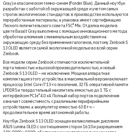
Gray) и классическом темно-синем (Ponder Blue). Данный ноутбук
разработан с заботой об окружающей среде и учетом самых
строгих экологических стандартов: в производстве используются
переработанные материалы, а упаковка имеет сертификацию
®
Лесного попечительского совета FSC
Mix. Отделка модели в
цвете Basalt Gray выполнена с помощью инновационного метода
обработки алюминия с минимальным воздействием на
окружающую среду без применения галогенов, поэтому Zenbook S
13 OLED является самой экологичной моделью во всей серии
Zenbook.
Все модели серии Zenbook отличаются исключительной
портативностью и высокой производительностью, и новый
Zenbook S 13 OLED – не исключение. Мощная аппаратная
комплектация этого устройства в максимальной версии включает
процессор Intel Core i7 13-го поколения, 32 ГБ оперативной памяти
LPDDR5 и твердотельный накопитель емкостью до 1 ТБ с
®
интерфейсом PCIe
4.0 x4. Полный набор портов подключения
означает совместимость с различными периферийными
устройствами, а аккумулятор емкостью 63 Вт·ч –
продолжительное время автономной работы.
Ноутбук Zenbook S 13 OLED оснащен великолепным дисплеем
ASUS Lumina OLED с соотношением сторон 16:10 и разрешением