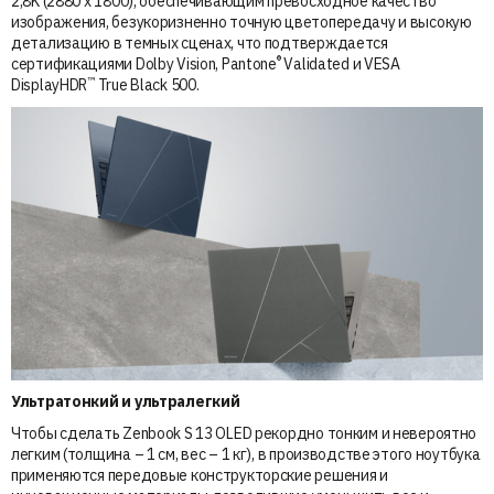
2,8K (2880 x 1800), обеспечивающим превосходное качество
изображения, безукоризненно точную цветопередачу и высокую
детализацию в темных сценах, что подтверждается
®
сертификациями Dolby Vision, Pantone
Validated и VESA
™
DisplayHDR
True Black 500.
Ультратонкий и ультралегкий
Чтобы сделать Zenbook S 13 OLED рекордно тонким и невероятно
легким (толщина – 1 см, вес – 1 кг), в производстве этого ноутбука
применяются передовые конструкторские решения и