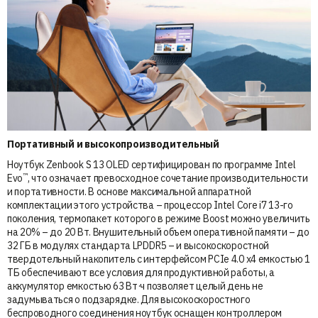
Портативный и высокопроизводительный
Ноутбук Zenbook S 13 OLED сертифицирован по программе Intel
™
Evo
, что означает превосходное сочетание производительности
и портативности. В основе максимальной аппаратной
комплектации этого устройства – процессор Intel Core i7 13-го
поколения, термопакет которого в режиме Boost можно увеличить
на 20% – до 20 Вт. Внушительный объем оперативной памяти – до
32 ГБ в модулях стандарта LPDDR5 – и высокоскоростной
твердотельный накопитель с интерфейсом PCIe 4.0 x4 емкостью 1
ТБ обеспечивают все условия для продуктивной работы, а
аккумулятор емкостью 63 Вт·ч позволяет целый день не
задумываться о подзарядке. Для высокоскоростного
беспроводного соединения ноутбук оснащен контроллером