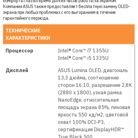
комфорта глаз во время долгих часов работы за экраном.
Компания ASUS также предоставляет бесплатную замену OLED-
экрана при любых проблемах с его выгоранием в течение
гарантийного периода.
ТЕХНИЧЕСКИЕ
ХАРАКТЕРИСТИКИ
Процессор
Intel® Core™ i7 1355U
Intel® Core™ i5 1335U
Дисплей
ASUS Lumina OLED, диагональ
13,3 дюйма, соотношение
сторон 16:10, разрешение 2,8K
(2880 x 1800), узкая рамка
NanoEdge, относительная
площадь экрана 85%, пиковая
яркость 550 кд/м2, цветовой
охват 100% DCI-P3,
сертификация DisplayHDR™
True Black 500