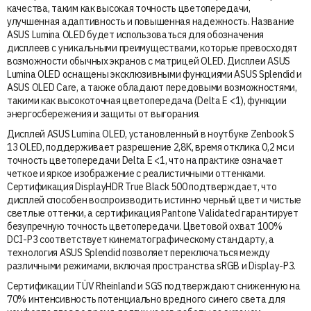
качества, таким как высокая точность цветопередачи,
улучшенная адаптивность и повышенная надежность. Название
ASUS Lumina OLED будет использоваться для обозначения
дисплеев с уникальными преимуществами, которые превосходят
возможности обычных экранов с матрицей OLED. Дисплеи ASUS
Lumina OLED оснащены эксклюзивными функциями ASUS Splendid и
ASUS OLED Care, а также обладают передовыми возможностями,
такими как высокоточная цветопередача (Delta E <1), функции
энергосбережения и защиты от выгорания.
Дисплей ASUS Lumina OLED, установленный в ноутбуке Zenbook S
13 OLED, поддерживает разрешение 2,8K, время отклика 0,2 мс и
точность цветопередачи Delta E <1, что на практике означает
четкое и яркое изображение с реалистичными оттенками.
Сертификация DisplayHDR True Black 500 подтверждает, что
дисплей способен воспроизводить истинно черный цвет и чистые
светлые оттенки, а сертификация Pantone Validated гарантирует
безупречную точность цветопередачи. Цветовой охват 100%
DCI-P3 соответствует кинематографическому стандарту, а
технология ASUS Splendid позволяет переключаться между
различными режимами, включая пространства sRGB и Display-P3.
Сертификации TÜV Rheinland и SGS подтверждают сниженную на
70% интенсивность потенциально вредного синего света для