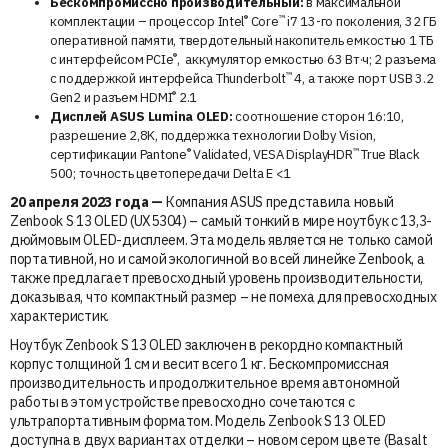
Бескомпромиссно производительный:
в максимальной
®
™
комплектации – процессор Intel
Core
i7 13-го поколения, 32 ГБ
оперативной памяти, твердотельный накопитель емкостью 1 ТБ
®
с интерфейсом PCIe
, аккумулятор емкостью 63 Вт·ч; 2 разъема
™
с поддержкой интерфейса Thunderbolt
4, а также порт USB 3.2
®
Gen2 и разъем HDMI
2.1
Дисплей ASUS Lumina OLED:
соотношение сторон 16:10,
разрешение 2,8K, поддержка технологии Dolby Vision,
®
™
сертификации Pantone
Validated, VESA DisplayHDR
True Black
500; точность цветопередачи Delta E <1
20 апреля 2023 года —
Компания ASUS представила новый
Zenbook S 13 OLED (UX5304) – самый тонкий в мире ноутбук с 13,3-
дюймовым OLED-дисплеем. Эта модель является не только самой
портативной, но и самой экологичной во всей линейке Zenbook, а
также предлагает превосходный уровень производительности,
доказывая, что компактный размер – не помеха для превосходных
характеристик.
Ноутбук Zenbook S 13 OLED заключен в рекордно компактный
корпус толщиной 1 см и весит
всего 1 кг. Бескомпромиссная
производительность и продолжительное время автономной
работы в этом устройстве превосходно сочетаются с
ультрапортативным форматом. Модель Zenbook S 13 OLED
доступна в двух вариантах отделки – новом сером цвете (Basalt