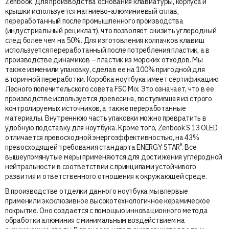
Zenbook. Для производства основания клавиатуры, корпуса и
крышки используется магниево-алюминиевый сплав,
переработанный после промышленного производства
(индустриальный рециклат), что позволяет снизить углеродный
след более чем на 50%. Для изготовления колпачков клавиш
используется переработанный после потребления пластик, а в
производстве динамиков – пластик из морских отходов. Мы
также изменили упаковку, сделав ее на 100% пригодной для
вторичной переработки. Коробка ноутбука имеет сертификацию
Лесного попечительского совета FSC Mix. Это означает, что в ее
производстве используется древесина, поступившая из строго
контролируемых источников, а также переработанные
материалы. Внутреннюю часть упаковки можно превратить в
удобную подставку для ноутбука. Кроме того, Zenbook S 13 OLED
отличается превосходной энергоэффективностью, на 43%
®
превосходящей требования стандарта ENERGY STAR
. Все
вышеупомянутые меры применяются для достижения углеродной
нейтральности в соответствии с принципами устойчивого
развития и ответственного отношения к окружающей среде.
В производстве отделки данного ноутбука мы впервые
применили эксклюзивное высокотехнологичное керамическое
покрытие. Оно создается с помощью инновационного метода
обработки алюминия с минимальным воздействием на