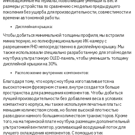
инновационные материалы, позволившие уменьшить вес и
размеры устройства по сравнению с моделью предыдущего
поколения без ущерба для производительности, совместимости и
времени автономной работы.
Дисплейная крышка:
Чтобы добиться минимальной толщины профиля, мы встроили
миниатюрную, но полнофункциональную ИК-камеру с
разрешением FHD непосредственно в дисплейную крышку. Мы
также использовали специально разработанную для этой модели
ноутбука ультратонкую OLED-панель, чтобы уменьшить толщину
дисплейной крышки на 30%.
Расположение внутренних компонентов:
Благодаря тому, что корпус ноутбука изготавливается на
высокоточном фрезерном станке, внутри создается больше
пространства для размещения компонентов. Чтобы добиться
лучшей производительности без добавления веса в условиях
компактного корпуса, мы также используем печатные платы с
меньшим количеством слоев, но более высокой плотностью
разводки и намного большим количеством транзисторов. Кроме
того, на материнской плате ноутбука размещен дополнительный
ультратонкий вентилятор, усиливающий воздушный поток для
лучшего охлаждения компонентов. С помощью этих