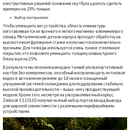
конструктивных решений основание ноутбука удалось сделать
примерно на 25% тоньше.
Выбор материалов:
Чтобы уменьшить вес устройства, область клавиатуры
изготавливается из прочного и легкого магниево-алюминиевого
сплава. Металлические детали корпуса проходят обработку на
высокоточном фрезерном станке и получаются исключительно
прочными. Для тачпада используется очень тонкое стеклянное
покрытие, что позволило уменьшить толщину клавиатурного
блока еще на 25%.
В результате мы получили рекордно тонкий ультрапортативный
ноутбук без компромиссов, способный воспроизводить потоковое
видео в автономном режиме до 14 часов и оснащенный
улучшенной системой охлаждения для поддержания стабильно
высокой производительности – выше, чем у предшествующей
модели. Кроме того, несмотря на ультракомпактный корпус,
Zenbook S 13 OLED получил полный набор портов ввода/вывода
для широкой совместимости с различными периферийными
устройствами.