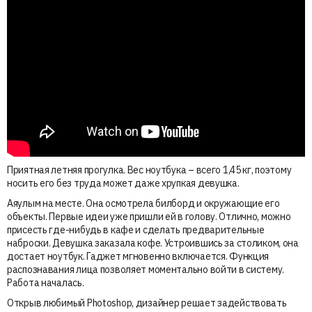
Приятная летняя прогулка. Вес ноутбука – всего 1,45 кг, поэтому
носить его без труда может даже хрупкая девушка.
Аяулым на месте. Она осмотрела билборд и окружающие его
объекты. Первые идеи уже пришли ей в голову. Отлично, можно
присесть где-нибудь в кафе и сделать предварительные
наброски. Девушка заказала кофе. Устроившись за столиком, она
достает ноутбук. Гаджет мгновенно включается. Функция
распознавания лица позволяет моментально войти в систему.
Работа началась.
Открыв любимый Photoshop, дизайнер решает задействовать