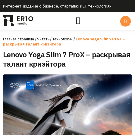
Интернет-издание о бизнесе, стартапах и IT-технологиях
Главная страница
/
Читать
/
Технологии
/
Lenovo Yoga Slim 7 ProX –
раскрывая талант криэйтора
Lenovo Yoga Slim 7 ProX – раскрывая
талант криэйтора