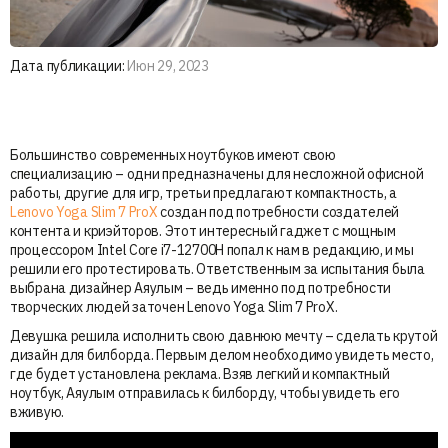
Дата публикации:
Июн 29, 2023
Большинство современных ноутбуков имеют свою
специализацию – одни предназначены для несложной офисной
работы, другие для игр, третьи предлагают компактность, а
Lenovo Yoga Slim 7 ProX
создан под потребности создателей
контента и криэйторов. Этот интересный гаджет с мощным
процессором Intel Core i7-12700H попал к нам в редакцию, и мы
решили его протестировать. Ответственным за испытания была
выбрана дизайнер Аяулым – ведь именно под потребности
творческих людей заточен Lenovo Yoga Slim 7 ProX.
Девушка решила исполнить свою давнюю мечту – сделать крутой
дизайн для билборда. Первым делом необходимо увидеть место,
где будет установлена реклама. Взяв легкий и компактный
ноутбук, Аяулым отправилась к билборду, чтобы увидеть его
вживую.