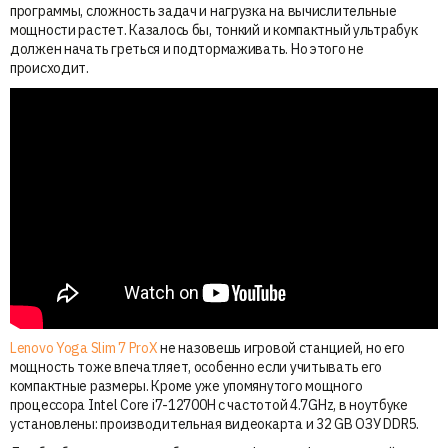
программы, сложность задач и нагрузка на вычислительные
мощности растет. Казалось бы, тонкий и компактный ультрабук
должен начать греться и подтормаживать. Но этого не
происходит.
Lenovo Yoga Slim 7 ProX
не назовешь игровой станцией, но его
мощность тоже впечатляет, особенно если учитывать его
компактные размеры. Кроме уже упомянутого мощного
процессора Intel Core i7-12700H с частотой 4.7GHz, в ноутбуке
установлены: производительная видеокарта и 32 GB ОЗУ DDR5.