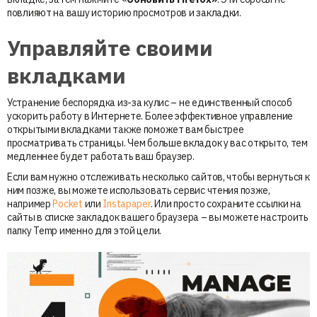
повлияют на вашу историю просмотров и закладки.
Управляйте своими
вкладками
Устранение беспорядка из-за кулис – не единственный способ
ускорить работу в Интернете. Более эффективное управление
открытыми вкладками также поможет вам быстрее
просматривать страницы. Чем больше вкладок у вас открыто, тем
медленнее будет работать ваш браузер.
Если вам нужно отслеживать несколько сайтов, чтобы вернуться к
ним позже, вы можете использовать сервис чтения позже,
например
Pocket
или
Instapaper
. Или просто сохраните ссылки на
сайты в списке закладок вашего браузера – вы можете настроить
папку Temp именно для этой цели.