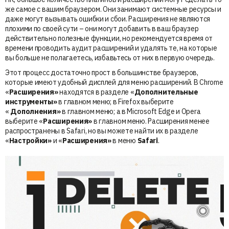
же самое с вашим браузером. Они занимают системные ресурсы и
даже могут вызывать ошибки и сбои. Расширения не являются
плохими по своей сути – они могут добавить в ваш браузер
действительно полезные функции, но рекомендуется время от
времени проводить аудит расширений и удалять те, на которые
вы больше не полагаетесь, избавьтесь от них в первую очередь.
Этот процесс достаточно прост в большинстве браузеров,
которые имеют удобный дисплей для меню расширений. В Chrome
«
Расширения»
находятся в разделе «
Дополнительные
инструменты»
в главном меню; в Firefox выберите
«
Дополнения»
в главном меню; а в Microsoft Edge и Opera
выберите «
Расширения»
в главном меню. Расширения менее
распространены в Safari, но вы можете найти их в разделе
«
Настройки»
и «
Расширения»
в меню
Safari
.