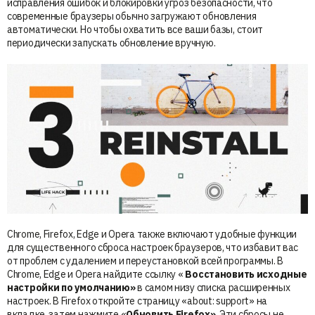
исправления ошибок и блокировки угроз безопасности, что
современные браузеры обычно загружают обновления
автоматически. Но чтобы охватить все ваши базы, стоит
периодически запускать обновление вручную.
Chrome, Firefox, Edge и Opera также включают удобные функции
для существенного сброса настроек браузеров, что избавит вас
от проблем с удалением и переустановкой всей программы. В
Chrome, Edge и Opera найдите ссылку «
Восстановить исходные
настройки по умолчанию»
в самом низу списка расширенных
настроек. В Firefox откройте страницу «about: support» на
вкладке, затем нажмите «
Обновить Firefox»
. Эти сбросы не