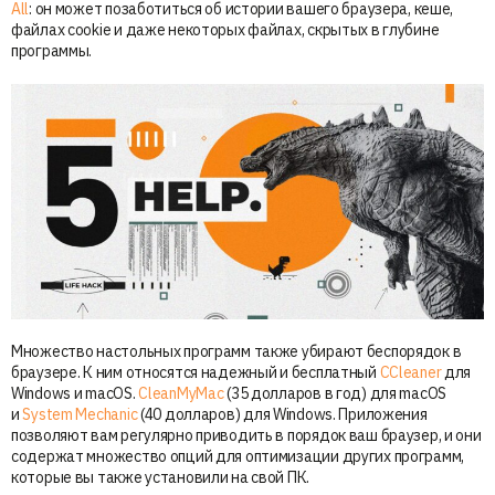
All
: он может позаботиться об истории вашего браузера, кеше,
файлах cookie и даже некоторых файлах, скрытых в глубине
программы.
Множество настольных программ также убирают беспорядок в
браузере. К ним относятся надежный и бесплатный
CCleaner
для
Windows и macOS.
CleanMyMac
(35 долларов в год) для macOS
и
System Mechanic
(40 долларов) для Windows. Приложения
позволяют вам регулярно приводить в порядок ваш браузер, и они
содержат множество опций для оптимизации других программ,
которые вы также установили на свой ПК.