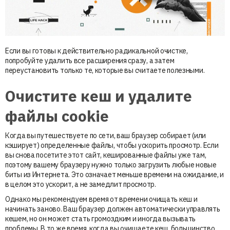
Если вы готовы к действительно радикальной очистке,
попробуйте удалить все расширения сразу, а затем
переустановить только те, которые вы считаете полезными.
Очистите кеш и удалите
файлы cookie
Когда вы путешествуете по сети, ваш браузер собирает (или
кэширует) определенные файлы, чтобы ускорить просмотр. Если
вы снова посетите этот сайт, кешированные файлы уже там,
поэтому вашему браузеру нужно только загрузить любые новые
биты из Интернета. Это означает меньше времени на ожидание, и
в целом это ускорит, а не замедлит просмотр.
Однако мы рекомендуем время от времени очищать кеш и
начинать заново. Ваш браузер должен автоматически управлять
кешем, но он может стать громоздким и иногда вызывать
проблемы. В то же время, когда вы очищаете кеш, большинство