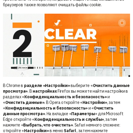
браузеров также позволяют очищать файлы cookie.
В Chrome в
разделе «Настройки»
выберите «
Очистить данные
просмотра»
. В
настройках
Firefox вы можете найти настройки в
разделах «
Конфиденциальность и безопасность»
и
«
Очистить данные»
. В Opera откройте «
Настройки»
, затем
«
Конфиденциальность и безопасность»
и «
Очистить
данные просмотра»
. На вкладке «
Параметры
» для Microsoft
Edge откройте «
Конфиденциальность и службы»
, затем
нажмите «
Выбрать, что очистить»
. Safari немного сложнее:
откройте «
Настройки»
в меню
Safari
, затем нажмите