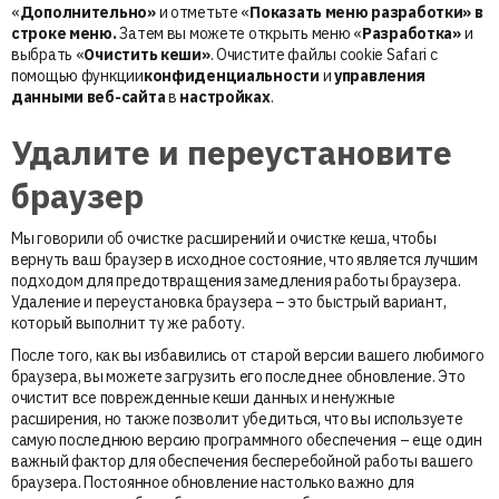
«
Дополнительно»
и отметьте «
Показать меню разработки» в
строке меню.
Затем вы можете открыть меню «
Разработка»
и
выбрать «
Очистить кеши»
. Очистите файлы cookie Safari с
помощью функции
конфиденциальности
и
управления
данными веб-сайта
в
настройках
.
Удалите и переустановите
браузер
Мы говорили об очистке расширений и очистке кеша, чтобы
вернуть ваш браузер в исходное состояние, что является лучшим
подходом для предотвращения замедления работы браузера.
Удаление и переустановка браузера – это быстрый вариант,
который выполнит ту же работу.
После того, как вы избавились от старой версии вашего любимого
браузера, вы можете загрузить его последнее обновление. Это
очистит все поврежденные кеши данных и ненужные
расширения, но также позволит убедиться, что вы используете
самую последнюю версию программного обеспечения – еще один
важный фактор для обеспечения бесперебойной работы вашего
браузера. Постоянное обновление настолько важно для