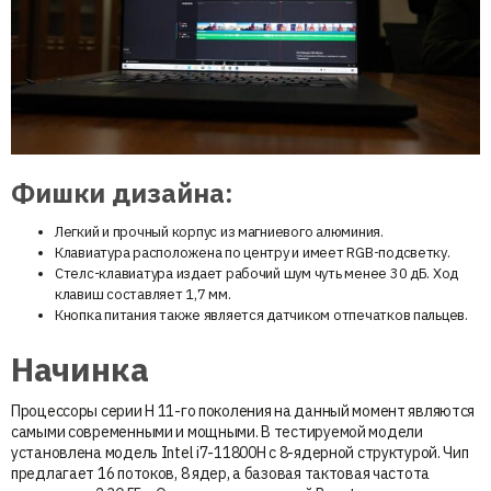
Фишки дизайна:
Легкий и прочный корпус из магниевого алюминия.
Клавиатура расположена по центру и имеет RGB-подсветку.
Стелс-клавиатура издает рабочий шум чуть менее 30 дБ. Ход
клавиш составляет 1,7 мм.
Кнопка питания также является датчиком отпечатков пальцев.
Начинка
Процессоры серии H 11-го поколения на данный момент являются
самыми современными и мощными. В тестируемой модели
установлена модель Intel i7-11800H с 8-ядерной структурой. Чип
предлагает 16 потоков, 8 ядер, а базовая тактовая частота