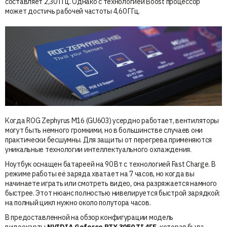
составляет 2,30 ГГц. Однако с технологией Boost процессор
может достичь рабочей частоты 4,60 ГГц.
Когда ROG Zephyrus M16 (GU603) усердно работает, вентиляторы
могут быть немного громкими, но в большинстве случаев они
практически бесшумны. Для защиты от перегрева применяются
уникальные технологии интеллектуального охлаждения.
Ноутбук оснащен батареей на 90 Вт с технологией Fast Charge. В
режиме работы её заряда хватает на 7 часов, но когда вы
начинаете играть или смотреть видео, она разряжается намного
быстрее. Этот нюанс полностью нивелируется быстрой зарядкой:
на полный цикл нужно около полутора часов.
В предоставленной на обзор конфигурации модель
видеокарты
NVIDIA Geforce RTX 3050 TI 4ГБ
, которая была