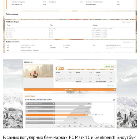
В самых популярных бенчмарках: PC Mark 10 и Geekbench 5 ноутбук