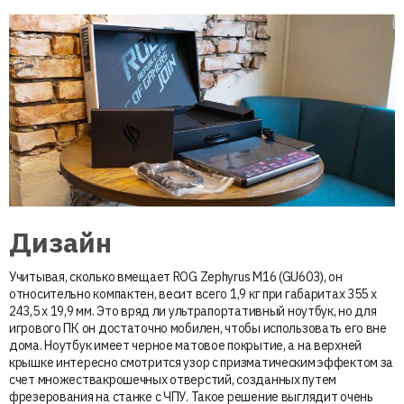
Дизайн
Учитывая, сколько вмещает ROG Zephyrus M16 (GU603), он
относительно компактен, весит всего 1,9 кг при габаритах 355 x
243,5 x 19,9 мм. Это вряд ли ультрапортативный ноутбук, но для
игрового ПК он достаточно мобилен, чтобы использовать его вне
дома. Ноутбук имеет черное матовое покрытие, а на верхней
крышке интересно смотрится узор с призматическим эффектом за
счет множествакрошечных отверстий, созданных путем
фрезерования на станке с ЧПУ. Такое решение выглядит очень