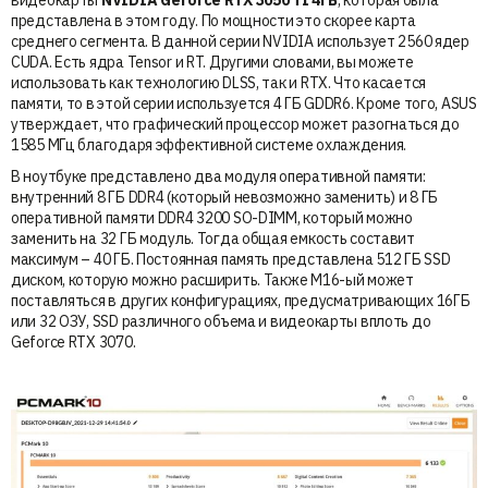
представлена в этом году. По мощности это скорее карта
среднего сегмента. В данной серии NVIDIA использует 2560 ядер
CUDA. Есть ядра Tensor и RT. Другими словами, вы можете
использовать как технологию DLSS, так и RTX. Что касается
памяти, то в этой серии используется 4 ГБ GDDR6. Кроме того, ASUS
утверждает, что графический процессор может разогнаться до
1585 МГц благодаря эффективной системе охлаждения.
В ноутбуке представлено два модуля оперативной памяти:
внутренний 8 ГБ DDR4 (который невозможно заменить) и 8 ГБ
оперативной памяти DDR4 3200 SO-DIMM, который можно
заменить на 32 ГБ модуль. Тогда общая емкость составит
максимум – 40 ГБ. Постоянная память представлена 512 ГБ SSD
диском, которую можно расширить. Также M16-ый может
поставляться в других конфигурациях, предусматривающих 16ГБ
или 32 ОЗУ, SSD различного объема и видеокарты вплоть до
Geforce RTX 3070.