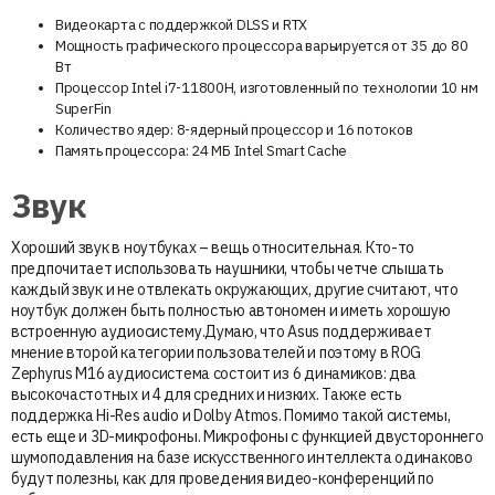
Видеокарта с поддержкой DLSS и RTX
Мощность графического процессора варьируется от 35 до 80
Вт
Процессор Intel i7-11800H, изготовленный по технологии 10 нм
SuperFin
Количество ядер: 8-ядерный процессор и 16 потоков
Память процессора: 24 МБ Intel Smart Cache
Звук
Хороший звук в ноутбуках – вещь относительная. Кто-то
предпочитает использовать наушники, чтобы четче слышать
каждый звук и не отвлекать окружающих, другие считают, что
ноутбук должен быть полностью автономен и иметь хорошую
встроенную аудиосистему.Думаю, что Asus поддерживает
мнение второй категории пользователей и поэтому в ROG
Zephyrus M16 аудиосистема состоит из 6 динамиков: два
высокочастотных и 4 для средних и низких. Также есть
поддержка Hi-Res audio и Dolby Atmos. Помимо такой системы,
есть еще и 3D-микрофоны. Микрофоны с функцией двустороннего
шумоподавления на базе искусственного интеллекта одинаково
будут полезны, как для проведения видео-конференций по