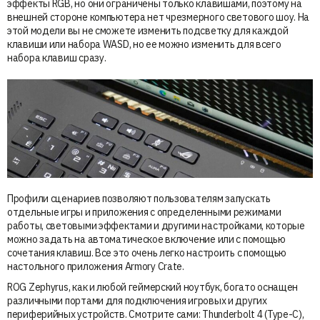
эффекты RGB, но они ограничены только клавишами, поэтому на
внешней стороне компьютера нет чрезмерного светового шоу. На
этой модели вы не сможете изменить подсветку для каждой
клавиши или набора WASD, но ее можно изменить для всего
набора клавиш сразу.
Профили сценариев позволяют пользователям запускать
отдельные игры и приложения с определенными режимами
работы, световыми эффектами и другими настройками, которые
можно задать на автоматическое включение или с помощью
сочетания клавиш. Все это очень легко настроить с помощью
настольного приложения Armory Crate.
ROG Zephyrus, как и любой геймерский ноутбук, богато оснащен
различными портами для подключения игровых и других
периферийных устройств. Смотрите сами: Thunderbolt 4 (Type-C),