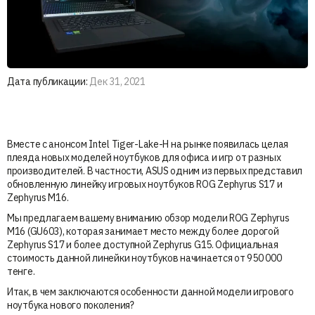
Дата публикации:
Дек 31, 2021
Вместе с анонсом Intel Tiger-Lake-H на рынке появилась целая
плеяда новых моделей ноутбуков для офиса и игр от разных
производителей. В частности, ASUS одним из первых представил
обновленную линейку игровых ноутбуков ROG Zephyrus S17 и
Zephyrus M16.
Мы предлагаем вашему вниманию обзор модели ROG Zephyrus
M16 (GU603), которая занимает место между более дорогой
Zephyrus S17 и более доступной Zephyrus G15. Официальная
стоимость данной линейки ноутбуков начинается от 950 000
тенге.
Итак, в чем заключаются особенности данной модели игрового
ноутбука нового поколения?