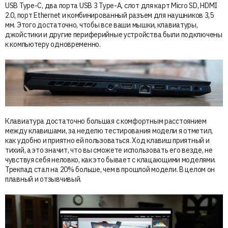
USB Type-C, два порта USB 3 Type-A, слот для карт Micro SD, HDMI
2.0, порт Ethernet и комбинированный разъем для наушников 3,5
мм. Этого достаточно, чтобы все ваши мышки, клавиатуры,
джойстики и другие периферийные устройства были подключены
к компьютеру одновременно.
Клавиатура достаточно большая с комфортным расстоянием
между клавишами, за неделю тестирования модели я отметил,
как удобно и приятно ей пользоваться. Ход клавиш приятный и
тихий, а это значит, что вы сможете использовать его везде, не
чувствуя себя неловко, как это бывает с клацающими моделями.
Трекпад стал на 20% больше, чем в прошлой модели. В целом он
плавный и отзывчивый.