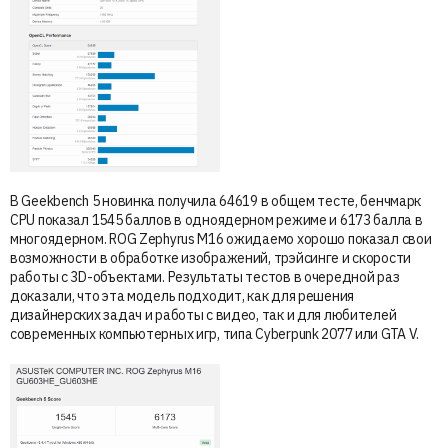
В Geekbench 5 новинка получила 64619 в общем тесте, бенчмарк
CPU показал 1545 баллов в одноядерном режиме и 6173 балла в
многоядерном. ROG Zephyrus M16 ожидаемо хорошо показал свои
возможности в обработке изображений, трэйсинге и скорости
работы с 3D-объектами. Результаты тестов в очередной раз
доказали, что эта модель подходит, как для решения
дизайнерских задач и работы с видео, так и для любителей
современных компьютерных игр, типа Cyberpunk 2077 или GTA V.