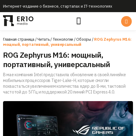
Интернет-издание о бизнесе, стартапах и IT-технологиях
Главная страница
/
Читать
/
Технологии
/
Обзоры
/
ROG Zephyrus M16:
мощный, портативный, универсальный
ROG Zephyrus M16: мощный,
портативный, универсальный
В мае компания Intel представила обновление в своей линейке
мобильных процессоров Tiger-Lake-H, которые смогли
похвастаться увеличением количества ядер до 8-ми, тактовой
частотой до 5 ГГц и поддержкой 20 линий PCI Express 4.0.