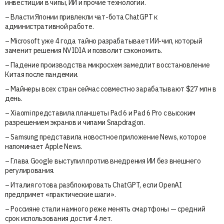
инвестиции в чипы, ИИ и прочие технологии.
– Власти Японии привлекли чат-бота ChatGPT к
административной работе.
– Microsoft уже 4 года тайно разрабатывает ИИ-чип, который
заменит решения NVIDIA и позволит сэкономить.
– Падение производства микросхем замедлит восстановление
Китая после пандемии.
– Майнеры всех стран сейчас совместно зарабатывают $27 млн в
день.
– Xiaomi представила планшеты Pad 6 и Pad 6 Pro с высоким
разрешением экранов и чипами Snapdragon.
– Samsung представила новостное приложение News, которое
напоминает Apple News.
– Глава Google выступил против внедрения ИИ без внешнего
регулирования.
– Италия готова разблокировать ChatGPT, если OpenAI
предпримет «практические шаги».
– Россияне стали намного реже менять смартфоны — средний
срок использования достиг 4 лет.