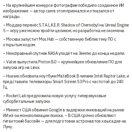
– На крупнейшем конкурсе фотографии победило созданное ИИ
изображение — автор сам в этом признался и отказался от
награды.
– Моддер перенёс S.T.A.L.K.E.R. Shadow of Chernobyl на Unreal Engine
5 — игру уже можно пройти целиком, но разработка не окончена.
– Москва запустит Mos.Hub — собственную библиотеку ПО с
открытым кодом.
– Неисправный спутник NASA упадёт на Землю до конца недели.
– Valve выпустила Proton 8.0 — крупнейшее обновление ПО для
запуска игр на Linux.
– Huawei обновила ноутбуки MateBook В чипами Intel Raptor Lake, и
представила телевизоры Smart Screen S3 Pro с частотой до 240
Гц.
– Rocket Lab предложила новую услугу: гиперзвуковые
суборбитальные запуски.
– Минюст США обвинил Google в задержке инноваций на рынке
ИИ из-за монополизации поиска. – В США срочно обновляют
гигантский бассейн — для подготовки астронавтов к высадке на
Луну.