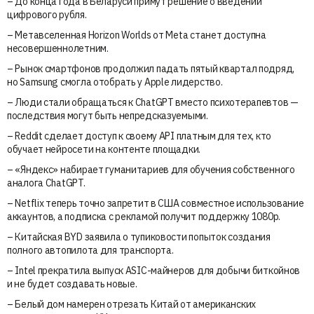
– До конца года в Беларуси примут решение о введении
цифрового рубля.
– Метавселенная Horizon Worlds от Meta станет доступна
несовершеннолетним.
– Рынок смартфонов продолжил падать пятый квартал подряд,
но Samsung смогла отобрать у Apple лидерство.
– Люди стали обращаться к ChatGPT вместо психотерапевтов —
последствия могут быть непредсказуемыми.
– Reddit сделает доступ к своему API платным для тех, кто
обучает нейросети на контенте площадки.
– «Яндекс» набирает гуманитариев для обучения собственного
аналога ChatGPT.
– Netflix теперь точно запретит в США совместное использование
аккаунтов, а подписка с рекламой получит поддержку 1080p.
– Китайская BYD заявила о тупиковости попыток создания
полного автопилота для транспорта.
– Intel прекратила выпуск ASIC-майнеров для добычи биткойнов
и не будет создавать новые.
– Белый дом намерен отрезать Китай от американских