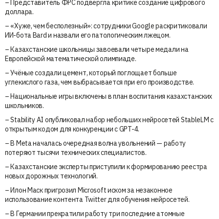
– Представитель ФРС подвергла критике создание цифрового
доллара.
– «Хуже, чем бесполезный»: сотрудники Google раскритиковали
ИИ-бота Bard и назвали его патологическим лжецом.
– Казахстанские школьницы завоевали четыре медали на
Европейской математической олимпиаде.
– Учёные создали цемент, который поглощает больше
углекислого газа, чем выбрасывается при его производстве.
– Национальные игры включены в план воспитания казахстанских
школьников.
– Stability AI опубликовал набор небольших нейросетей StableLM с
открытым кодом для конкуренции с GPT-4.
– В Meta началась очередная волна увольнений — работу
потеряют тысячи технических специалистов.
– Казахстанские эксперты приступили к формированию реестра
новых дорожных технологий.
– Илон Маск пригрозил Microsoft иском за незаконное
использование контента Twitter для обучения нейросетей.
– В Германии прекратили работу три последние атомные