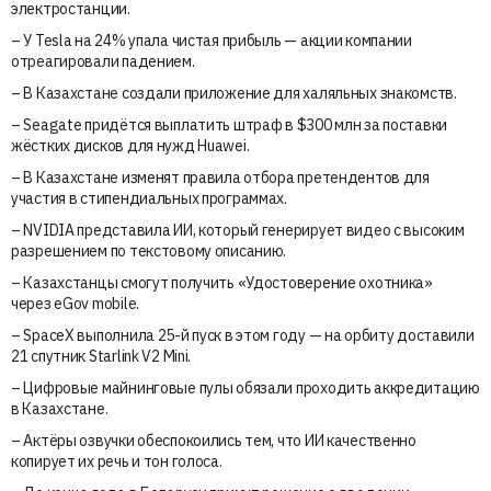
электростанции.
– У Tesla на 24% упала чистая прибыль — акции компании
отреагировали падением.
– В Казахстане создали приложение для халяльных знакомств.
– Seagate придётся выплатить штраф в $300 млн за поставки
жёстких дисков для нужд Huawei.
– В Казахстане изменят правила отбора претендентов для
участия в стипендиальных программах.
– NVIDIA представила ИИ, который генерирует видео с высоким
разрешением по текстовому описанию.
– Казахстанцы смогут получить «Удостоверение охотника»
через eGov mobile.
– SpaceX выполнила 25-й пуск в этом году — на орбиту доставили
21 спутник Starlink V2 Mini.
– Цифровые майнинговые пулы обязали проходить аккредитацию
в Казахстане.
– Актёры озвучки обеспокоились тем, что ИИ качественно
копирует их речь и тон голоса.