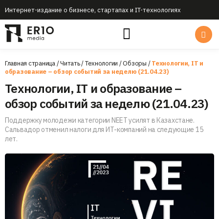
Интернет-издание о бизнесе, стартапах и IT-технологиях
Главная страница
/
Читать
/
Технологии
/
Обзоры
/
Технологии, IT и
образование – обзор событий за неделю (21.04.23)
Технологии, IT и образование –
обзор событий за неделю (21.04.23)
Поддержку молодежи категории NEET усилят в Казахстане.
Сальвадор отменил налоги для ИТ-компаний на следующие 15
лет.