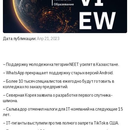
Дата публикации:
Апр 21, 2023
– Поддержку молодежи категории NEET усилят в Казахстане.
– WhatsApp прекращает поддержку старых версий Android.
– Более 10 тысяч специалистов ежегодно будут готовить в
колледжах по заказу предприятий.
– Северная Корея заявила о разработке первого спутника-
шпиона.
– Сальвадор отменил налоги для IT-компаний на следующие 15
лет.
– IT-гиганты выступили против полного запрета TikTok в США.