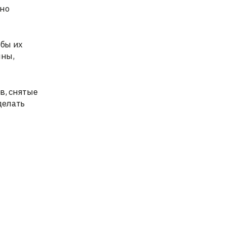
нно
обы их
лны,
в, снятые
делать