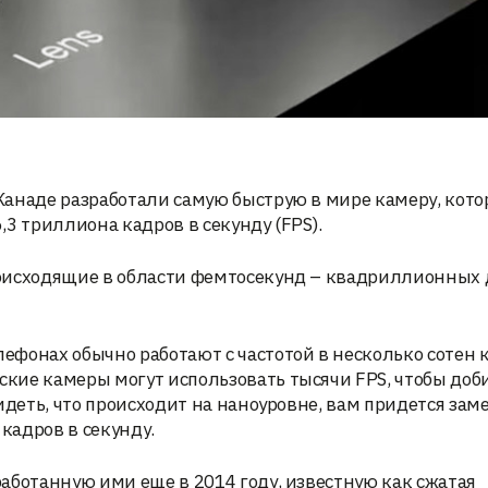
анаде разработали самую быструю в мире камеру, кото
3 триллиона кадров в секунду (FPS).
роисходящие в области фемтосекунд – квадриллионных
фонах обычно работают с частотой в несколько сотен 
кие камеры могут использовать тысячи FPS, чтобы доб
идеть, что происходит на наноуровне, вам придется за
кадров в секунду.
аботанную ими еще в 2014 году, известную как сжатая