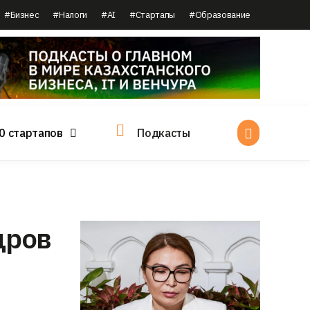
#Бизнес
#Налоги
#AI
#Стартапы
#Образование
0 стартапов
Подкасты
дров