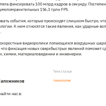
оляла фиксировать 100 млрд кадров в секунду. Постепе
 умопомрачительных 156,3 трлн FPS.
вать события, которые происходят слишком быстро, чт
огии. К ним относятся такие явления, как ударные во
.
оскоростные видеоролики лопающихся воздушных шаро
, что фиксация новых сверхбыстрых явлений поможет с
ии, химии, материаловедении и инженерии.
Теги статьи
Сапожников
технологии
найти нас в: