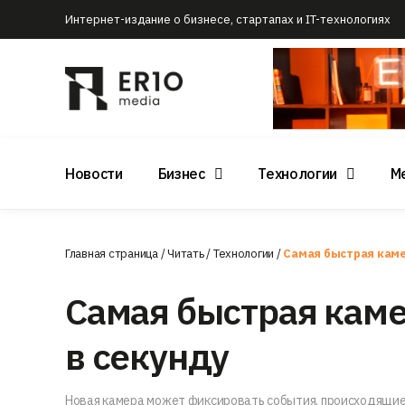
Интернет-издание о бизнесе, стартапах и IT-технологиях
Новости
Бизнес
Технологии
М
Главная страница
/
Читать
/
Технологии
/
Самая быстрая каме
Самая быстрая каме
в секунду
Новая камера может фиксировать события, происходящие