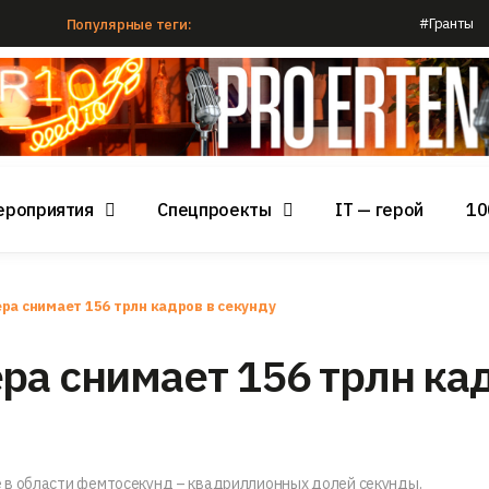
#Гранты
Популярные теги:
ероприятия
Спецпроекты
IT — герой
10
ра снимает 156 трлн кадров в секунду
ра снимает 156 трлн ка
 в области фемтосекунд – квадриллионных долей секунды.