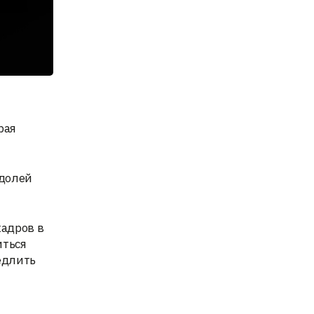
рая
 долей
кадров в
иться
медлить