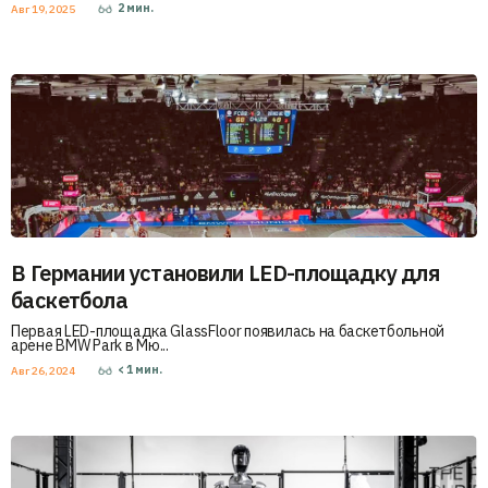
2
мин.
Авг 19, 2025
В Германии установили LED-площадку для
баскетбола
Первая LED-площадка GlassFloor появилась на баскетбольной
арене BMW Park в Мю...
< 1
мин.
Авг 26, 2024