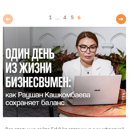
1
4
5
6
…