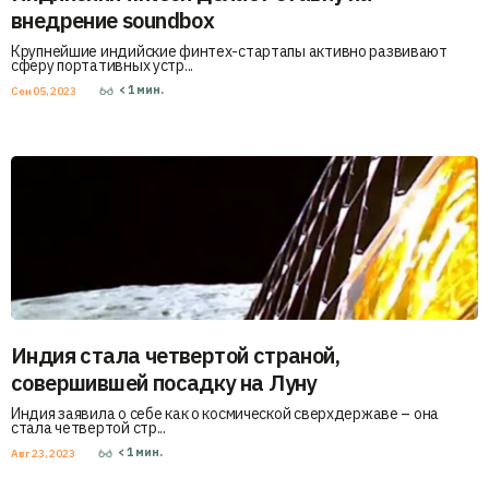
внедрение soundbox
Крупнейшие индийские финтех-стартапы активно развивают
сферу портативных устр...
< 1
мин.
Сен 05, 2023
Индия стала четвертой страной,
совершившей посадку на Луну
Индия заявила о себе как о космической сверхдержаве – она
стала четвертой стр...
< 1
мин.
Авг 23, 2023