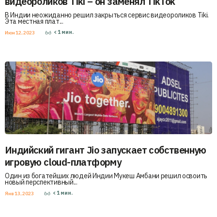
видеороликов Tiki – он заменял TikTok
В Индии неожиданно решил закрыться сервис видеороликов Tiki.
Эта местная плат...
< 1
мин.
Июн 12, 2023
Индийский гигант Jio запускает собственную
игровую cloud-платформу
Один из богатейших людей Индии Мукеш Амбани решил освоить
новый перспективный...
< 1
мин.
Янв 13, 2023