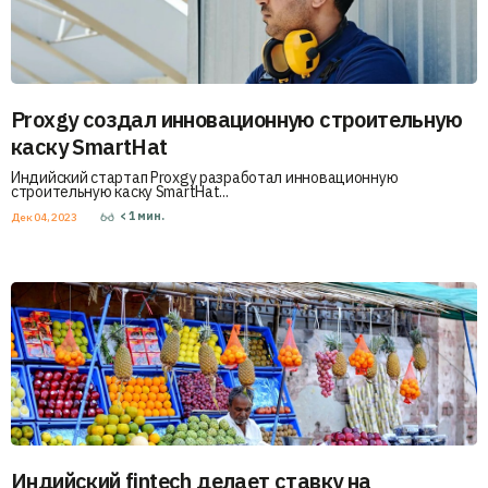
Proxgy создал инновационную строительную
каску SmartHat
Индийский стартап Proxgy разработал инновационную
строительную каску SmartHat...
< 1
мин.
Дек 04, 2023
Индийский fintech делает ставку на