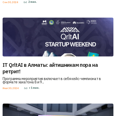
2
мин.
Сен 30, 2024
IT QrltAI в Алматы: айтишникам пора на
ретрит!
Программа мероприятия включает в себя кейс-чемпионат в
формате хакатона 8 и 9...
< 1
мин.
Июл 30, 2024