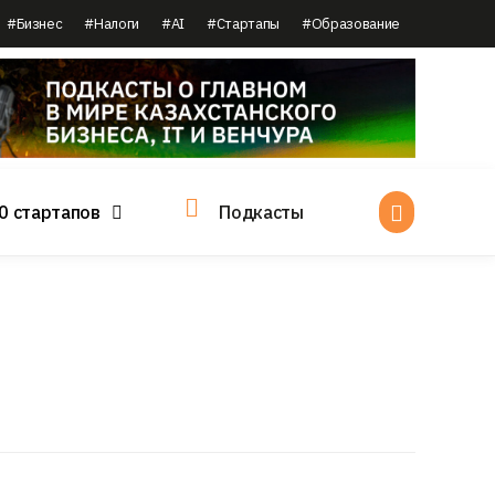
#Бизнес
#Налоги
#AI
#Стартапы
#Образование
0 стартапов
Подкасты