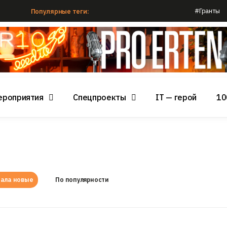
#Гранты
Популярные теги:
ероприятия
Спецпроекты
IT — герой
10
ала новые
По популярности