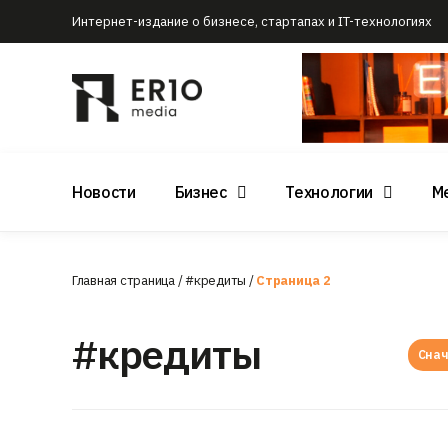
Интернет-издание о бизнесе, стартапах и IT-технологиях
Новости
Бизнес
Технологии
М
Главная страница
/
#кредиты
/
Страница 2
#кредиты
Снач