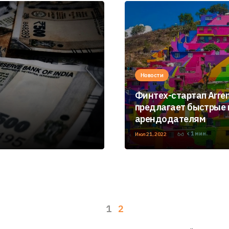
Новости
Финтех-стартап Arre
предлагает быстрые
арендодателям
< 1
мин.
Июл 21, 2022
1
2