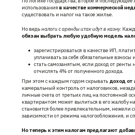
По логике государства, второе и последующее 
использования
в качестве коммерческой нед
существовать и налог на такое жилье.
Но ведь
налоги с аренды итак идут в казну
. Каж
обязан выбрать любую удобную модель нал
зарегистрироваться в качестве ИП, платит
уплачивать за себя обязательные взносы 
стать самозанятым, если доход от ренты н
отчислять 4% от полученного дохода.
При этом с каждым годом скрывать
доход от 
камеральный контроль от налоговиков, незад
личные счета от третьих лиц на постоянной ос
квартирантом может вылиться в его жалобу на 
становится более привлекательным, нежели си
зависимости от режима налогообложения, и с
Но теперь к этим налогам предлагают добав