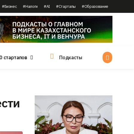
#Бизнес
#Налоги
#AI
#Стартапы
#Образование
0 стартапов
Подкасты
ести