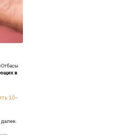
«Отбасы
ющих в
ить 10–
 далее.