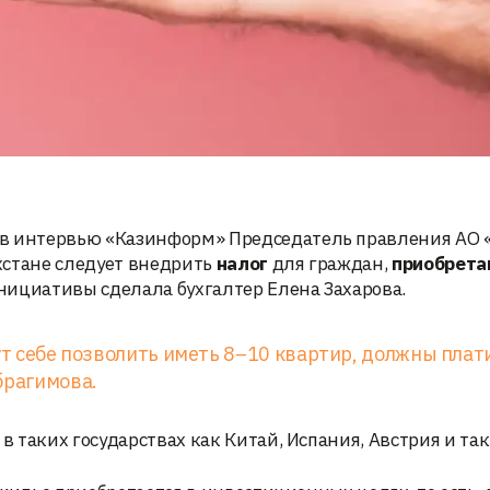
в интервью «Казинформ» Председатель правления АО 
ахстане следует внедрить
налог
для граждан,
приобрета
нициативы сделала бухгалтер Елена Захарова.
гут себе позволить иметь 8–10 квартир, должны плат
брагимова.
таких государствах как Китай, Испания, Австрия и так