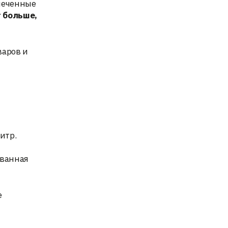
печенные
т больше,
варов и
итр.
ованная
е