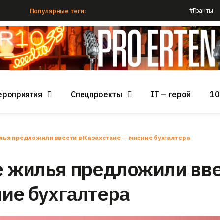
#Гранты
Популярные теги:
ероприятия
Спецпроекты
IT — герой
10
илья предложили ввести в Казахстане — мнение бухгалтера
ее жилья предложили вв
ние бухгалтера