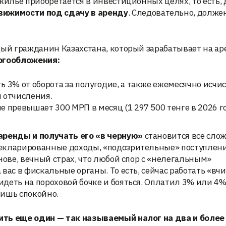
жилье приобретается в инвестиционных целях, то есть, 
вижимости под сдачу в аренду
. Следовательно, долже
дый гражданин Казахстана, который зарабатывает на ар
огообложения:
ь 3% от оборота за полугодие, а также ежемесячно исчи
и отчисления.
е превышает 300 МРП в месяц (1 297 500 тенге в 2026 го
аренды и получать его «в черную»
становится все слож
екларированные доходы, «подозрительные» поступлени
нове, вечный страх, что любой спор с «нелегальным»
вас в фискальные органы. То есть, сейчас работать «вч
деть на пороховой бочке и бояться. Оплатил 3% или 4%
пишь спокойно.
ить еще один — так называемый налог на два и более