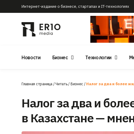
Интернет-издание о бизнесе, стартапах и IT-технологиях
Новости
Бизнес
Технологии
М
Главная страница
/
Читать
/
Бизнес
/
Налог за два и более ж
Налог за два и бол
в Казахстане — мне