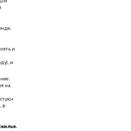
для
н
енде,
слять и
ду), и
нее:
я на
истую»
, в
 жилья.