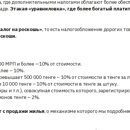
а, где дополнительными налогами облагают более обес
паде.
Этакая «уравниловка», где более богатый плати
алог на роскошь»
, то есть налогообложение дорогих то
оскоши.
00 МРП и более —10% от стоимости.
лее – 10%.
ревышает 500 000 тенге – 10% от стоимости в тенге за л
 10 000 тенге – 10% от стоимости в тенге за штуку.
 и т.п.), совокупная стоимость которого, зарегистрир
онов тенге – 2%.
г с продажи жилья
, о механизме которого мы подробне