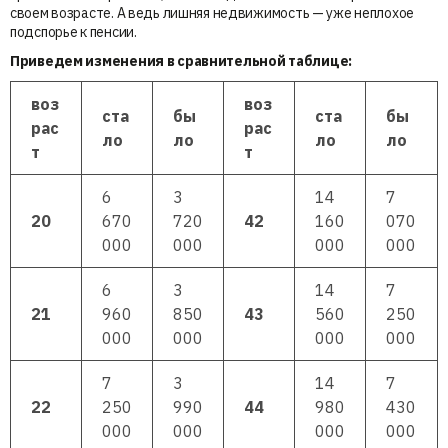
своем возрасте. А ведь лишняя недвижимость — уже неплохое
подспорье к пенсии.
Приведем изменения в сравнительной таблице:
воз
воз
ста
бы
ста
бы
рас
рас
ло
ло
ло
ло
т
т
6
3
14
7
20
670
720
42
160
070
000
000
000
000
6
3
14
7
21
960
850
43
560
250
000
000
000
000
7
3
14
7
22
250
990
44
980
430
000
000
000
000