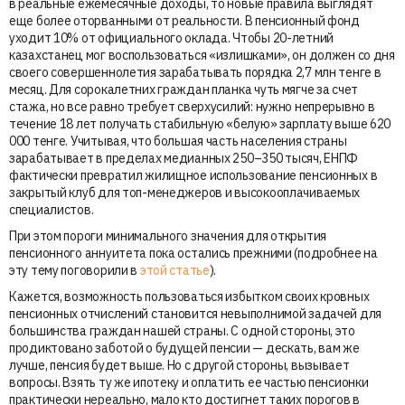
в реальные ежемесячные доходы, то новые правила выглядят
еще более оторванными от реальности. В пенсионный фонд
уходит 10% от официального оклада. Чтобы 20-летний
казахстанец мог воспользоваться «излишками», он должен со дня
своего совершеннолетия зарабатывать порядка 2,7 млн тенге в
месяц. Для сорокалетних граждан планка чуть мягче за счет
стажа, но все равно требует сверхусилий: нужно непрерывно в
течение 18 лет получать стабильную «белую» зарплату выше 620
000 тенге. Учитывая, что большая часть населения страны
зарабатывает в пределах медианных 250–350 тысяч, ЕНПФ
фактически превратил жилищное использование пенсионных в
закрытый клуб для топ-менеджеров и высокооплачиваемых
специалистов.
При этом пороги минимального значения для открытия
пенсионного аннуитета пока остались прежними (подробнее на
эту тему поговорили в
этой статье
).
Кажется, возможность пользоваться избытком своих кровных
пенсионных отчислений становится невыполнимой задачей для
большинства граждан нашей страны. С одной стороны, это
продиктовано заботой о будущей пенсии — дескать, вам же
лучше, пенсия будет выше. Но с другой стороны, вызывает
вопросы. Взять ту же ипотеку и оплатить ее частью пенсионки
практически нереально, мало кто достигнет таких порогов в