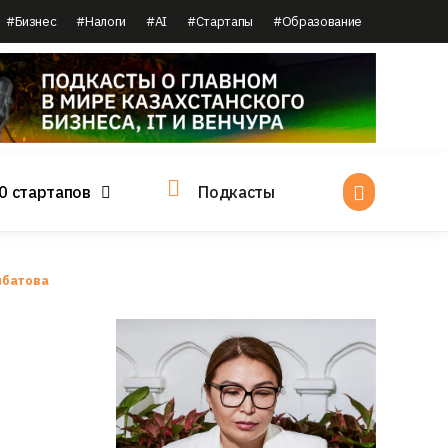
#Бизнес
#Налоги
#AI
#Стартапы
#Образование
0 стартапов
Подкасты
мбатова