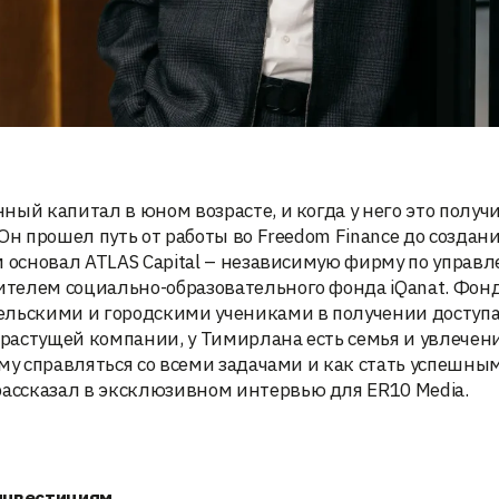
ый капитал в юном возрасте, и когда у него это получи
Он прошел путь от работы во Freedom Finance до создан
м основал ATLAS Capital – независимую фирму по управ
телем социально-образовательного фонда iQanat. Фон
ельскими и городскими учениками в получении доступа
растущей компании, у Тимирлана есть семья и увлечен
му справляться со всеми задачами и как стать успешны
ссказал в эксклюзивном интервью для ER10 Media.
инвестициям.