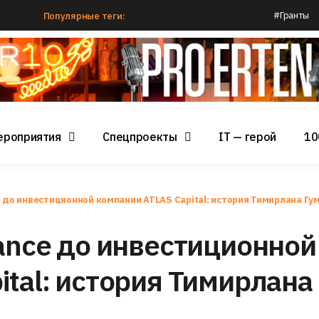
#Гранты
Популярные теги:
ероприятия
Спецпроекты
IT — герой
10
e до инвестиционной компании ATLAS Capital: история Тимирлана Гу
nance до инвестиционной
ital: история Тимирлана