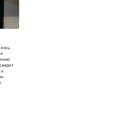
лось,
ия
лению
д ведет
 к
ие
м