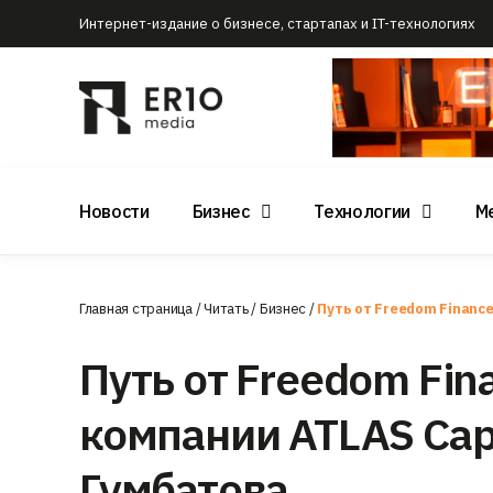
Интернет-издание о бизнесе, стартапах и IT-технологиях
Новости
Бизнес
Технологии
М
Главная страница
/
Читать
/
Бизнес
/
Путь от Freedom Financ
Путь от Freedom Fi
компании ATLAS Cap
Гумбатова