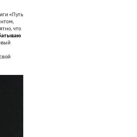
иги «Путь
ентом,
тно, что
батываю
рвый
 свой