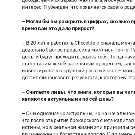
дохода, чем моя заработная плата и бонусы на
интерес. Я убежден, что появляется своего ро
– Могли бы вы раскрыть в цифрах, сколько п
время вам это дало прирост?
–
В 20 лет я работал в Chocolife и сначала меч
довольно быстро превысила миллион тенге. Ран
деньги будут проходить сквозь тебя. Тогда на
стало таким же обязательным процессом, как 
инвестировать в крупный рогатый скот – мои р
достиг финансового результата, к которому ст
– Считаете ли вы, что книги, которые вы чит
являются актуальными по сей день?
–
Они однозначно актуальны, но на начальном 
что после открытия брокерского счета капита
истины, но в реальной жизни эти принципы р
приумножении богатства вдолгую. К примеру, я 