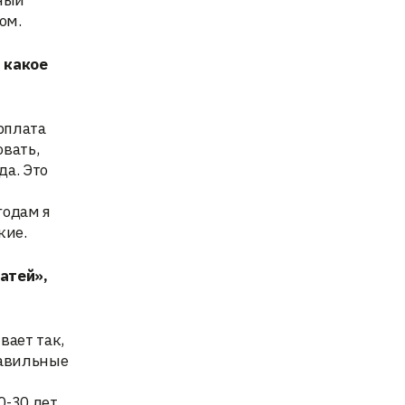
нный
ом.
 какое
арплата
овать,
да. Это
годам я
кие.
гатей»,
вает так,
равильные
0-30 лет,