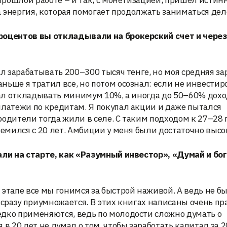
 прошлой работе – и так, с монетизацией, пришел исти
да энергия, которая помогает продолжать заниматься дел
роцентов вы откладывали на брокерский счет и через
тал зарабатывать 200–300 тысяч тенге, но моя средняя з
ьше я тратил все, но потом осознал: если не инвестир
чал откладывать минимум 10%, а иногда до 50–60% дохо
платежи по кредитам. Я покупал акции и даже пытался
одители тогда жили в селе. С таким подходом к 27–28 
ремился с 20 лет. Амбиции у меня были достаточно высо
али на старте, как «Разумный инвестор», «Думай и бо
этапе все мы гонимся за быстрой наживой. А ведь не бы
л сразу приумножается. В этих книгах написаны очень п
едко применяются, ведь по молодости сложно думать о
в 20 лет не думал о том, чтобы заработать капитал за 2