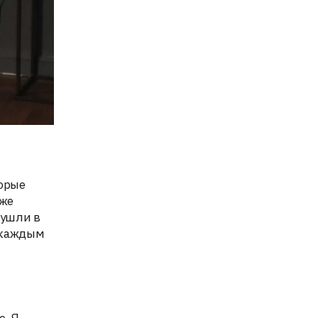
торые
 же
 ушли в
с каждым