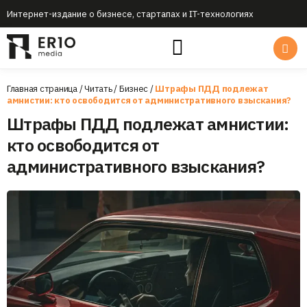
Интернет-издание о бизнесе, стартапах и IT-технологиях
Главная страница
/
Читать
/
Бизнес
/
Штрафы ПДД подлежат
амнистии: кто освободится от административного взыскания?
Штрафы ПДД подлежат амнистии:
кто освободится от
административного взыскания?