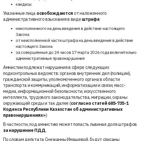
кандасы
Указанные лица
освобождаются
от наложенного
административного взыскания в виде
штрафа
:
неисполненного на день введения в действие настоящего
Закона
от неисполненной части штрафа на день введения в действие
настоящего Закона
за совершённые до 24 часов 17 марта 2026 года включительно
административные правонарушения
Амнистии подлежат нарушения в сфере следующих
подконтрольных ведомств: органов внутренних дел (полиции),
гражданской защиты, уполномоченного органа в области
транспорта и коммуникаций, информатизации и связи, масс-
медиа, информационной безопасности, искусственного
интеллекта, трудового законодательства, миграции, охраны
окружающей среды и так далее (
согласно статей 685-735-1
Кодекса Республики Казахстан об административных
правонарушениях»
)
В частности, под амнистию может попасть львиная доля штрафов
за нарушение ПДД
.
По словам депутата Снежанны Имашевой, будут списаны