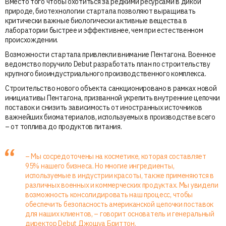
Вместо того чтобы охотиться за редкими ресурсами в дикой
природе, биотехнологии стартапа позволяют выращивать
критически важные биологически активные вещества в
лаборатории быстрее и эффективнее, чем при естественном
происхождении.
Возможности стартапа привлекли внимание Пентагона. Военное
ведомство поручило Debut разработать план по строительству
крупного биоиндустриального производственного комплекса.
Строительство нового объекта санкционировано в рамках новой
инициативы Пентагона, призванной укрепить внутренние цепочки
поставок и снизить зависимость от иностранных источников
важнейших биоматериалов, используемых в производстве всего
– от топлива до продуктов питания.
– Мы сосредоточены на косметике, которая составляет
95% нашего бизнеса. Но многие ингредиенты,
используемые в индустрии красоты, также применяются в
различных военных и коммерческих продуктах. Мы увидели
возможность консолидировать наш процесс, чтобы
обеспечить безопасность американской цепочки поставок
для наших клиентов, – говорит основатель и генеральный
директор Debut Джошуа Бриттон.