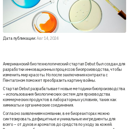
Дата публикации:
Авг 14, 2024
Американский биотехнологический стартап Debut был создан для
разработки инновационных процессов биопроизводства, чтобы
изменить мир красоты. Но после заключения контракта с
Пентагоном поможет преобразить картину войны.
Стартап Debut разрабатывает новые методики биопроизводства
– использования биологических систем для производства
коммерческих продуктов в лабораторных условиях, таких как
химикаты и органические соединения.
Согласно заявлениям компании, в ее биореакторах можно
синтезировать дефицитные и уникальные ингредиенты для
всего – от духов и ароматов до средств по уходу за кожей.