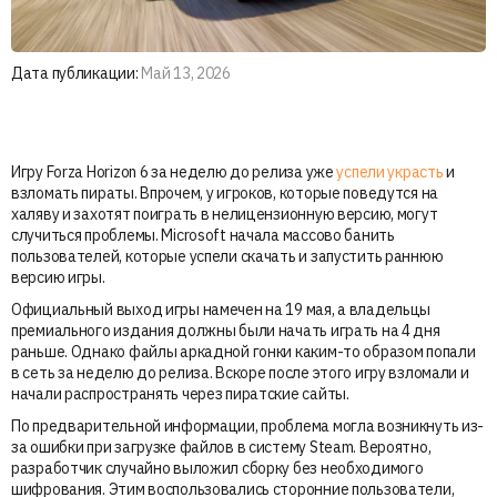
Дата публикации:
Май 13, 2026
Игру Forza Horizon 6 за неделю до релиза уже
успели украсть
и
взломать пираты. Впрочем, у игроков, которые поведутся на
халяву и захотят поиграть в нелицензионную версию, могут
случиться проблемы. Microsoft начала массово банить
пользователей, которые успели скачать и запустить раннюю
версию игры.
Официальный выход игры намечен на 19 мая, а владельцы
премиального издания должны были начать играть на 4 дня
раньше. Однако файлы аркадной гонки каким-то образом попали
в сеть за неделю до релиза. Вскоре после этого игру взломали и
начали распространять через пиратские сайты.
По предварительной информации, проблема могла возникнуть из-
за ошибки при загрузке файлов в систему Steam. Вероятно,
разработчик случайно выложил сборку без необходимого
шифрования. Этим воспользовались сторонние пользователи,