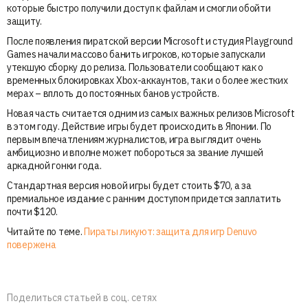
которые быстро получили доступ к файлам и смогли обойти
защиту.
После появления пиратской версии Microsoft и студия Playground
Games начали массово банить игроков, которые запускали
утекшую сборку до релиза. Пользователи сообщают как о
временных блокировках Xbox-аккаунтов, так и о более жестких
мерах – вплоть до постоянных банов устройств.
Новая часть считается одним из самых важных релизов Microsoft
в этом году. Действие игры будет происходить в Японии. По
первым впечатлениям журналистов, игра выглядит очень
амбициозно и вполне может побороться за звание лучшей
аркадной гонки года.
Стандартная версия новой игры будет стоить $70, а за
премиальное издание с ранним доступом придется заплатить
почти $120.
Читайте по теме.
Пираты ликуют: защита для игр Denuvo
повержена
Поделиться статьей в соц. сетях