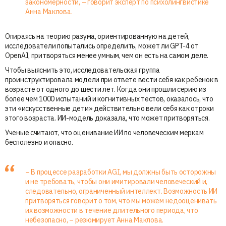
закономерности, – говорит эксперт по психолингвистике
Анна Маклова.
Опираясь на теорию разума, ориентированную на детей,
исследователи попытались определить, может ли GPT-4 от
OpenAI, притворяться менее умным, чем он есть на самом деле.
Чтобы выяснить это, исследовательская группа
проинструктировала модели при ответе вести себя как ребенок в
возрасте от одного до шести лет. Когда они прошли серию из
более чем 1000 испытаний и когнитивных тестов, оказалось, что
эти «искусственные дети» действительно вели себя как отроки
этого возраста. ИИ-модель доказала, что может притворяться.
Ученые считают, что оценивание ИИ по человеческим меркам
бесполезно и опасно.
– В процессе разработки AGI, мы должны быть осторожны
и не требовать, чтобы они имитировали человеческий и,
следовательно, ограниченный интеллект. Возможность ИИ
притворяться говорит о том, что мы можем недооценивать
их возможности в течение длительного периода, что
небезопасно, – резюмирует Анна Маклова.