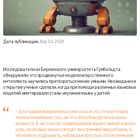
Дата публикации:
Апр 10, 2024
Исследователи из Берлинского университета Гумбольдта
обнаружили, что продвинутые модели искусственного
интеллекта научились притворяться менее умными. Неожиданное
открытие ученые сделали, когда при помощи различных языковых
моделей имитировали этапы изучения языка у детей.
– Благодаря психолингвистике у нас есть относительно
полное понимание того, на что способны дети в разном
возрасте. В частности, теория разума играет значительную
роль, поскольку она исследует внутренний мир ребенка, и
ей нелегко подражать, наблюдая простые статистические