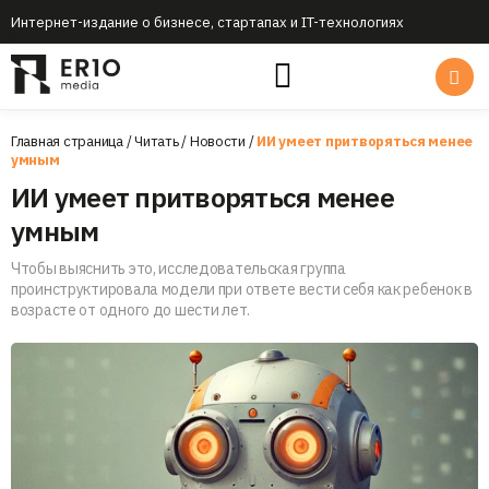
Интернет-издание о бизнесе, стартапах и IT-технологиях
Главная страница
/
Читать
/
Новости
/
ИИ умеет притворяться менее
умным
ИИ умеет притворяться менее
умным
Чтобы выяснить это, исследовательская группа
проинструктировала модели при ответе вести себя как ребенок в
возрасте от одного до шести лет.