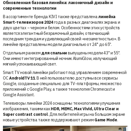
Обновленная базовая линейка: лаконичный дизайн и
современные технологии
В ассортименте бренда KIVI также представлена
линейка
Smart-телевизоров 2024
года в разных диагоналях экрана и
двух цветах – черном и белом. Особенностями этих устройств
является элегантный безрамочный дизайн, отвечающий
последним трендам и удивляющий своей «незаметностью». В
линейке представлены модели диагональю от 24'' до 65''.
Отдельным ранжем
для спальни
выпущены модели 43'' и 55''.
Они имеют интегрированный ночник AlumiGlow, излучающий
мягкий успокаивающий свет.
Smart TV новой линейки работают под управлением современной
ОС
AndroidTV 11
. В ней пользователю доступны все сервисы
Google, созданные специально для TV-платформы, множество
приложений с Google Play, а также технология Chromecast и
Google Assistant.
Телевизоры линейки 2024 оснащены технологиями улучшения
изображения, такими как
HDR, MEMC, Max Vivid, Ultra Clear и
Super contrast control
. Для любителей игры на большом экране
новые устройства также поддерживают режим
Game Mode
.