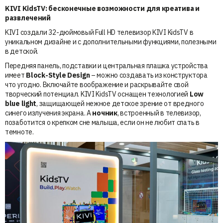
KIVI KidsTV: бесконечные возможности для креатива и
развлечений
KIVI создали 32-дюймовый Full HD телевизор KIVI KidsTV в
уникальном дизайне и с дополнительными функциями, полезными
в детской.
Передняя панель, подставки и центральная плашка устройства
имеет
Block-Style Design
– можно создавать из конструктора
что угодно. Включайте воображение и раскрывайте свой
творческий потенциал. KIVI KidsTV оснащен технологией
Low
blue light
, защищающей нежное детское зрение от вредного
синего излучения экрана. А
ночник
, встроенный в телевизор,
позаботится о крепком сне малыша, если он не любит спать в
темноте.