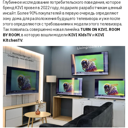
Глубинное исследование потребительского поведения, которое
бренд KIVI провел в 2022 году, подарило разработчикам ценный
инсайт. Более 90% покупателей в первую очередь определяют
зону дома для расположения будущего телевизора и уже после
этого определяются с требованиями к модели этого телевизора.
Так появилась совершенно новая линейка
TURN ON KIVI. ROOM
BY ROOM
, в которую вошли модели
KIVI KidsTV
и
KIVI
KitchenTV
.