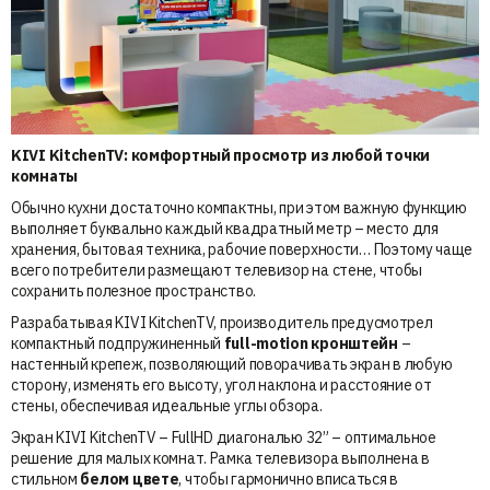
KIVI KitchenTV: комфортный просмотр из любой точки
комнаты
Обычно кухни достаточно компактны, при этом важную функцию
выполняет буквально каждый квадратный метр – место для
хранения, бытовая техника, рабочие поверхности… Поэтому чаще
всего потребители размещают телевизор на стене, чтобы
сохранить полезное пространство.
Разрабатывая KIVI KitchenTV, производитель предусмотрел
компактный подпружиненный
full-motion кронштейн
–
настенный крепеж, позволяющий поворачивать экран в любую
сторону, изменять его высоту, угол наклона и расстояние от
стены, обеспечивая идеальные углы обзора.
Экран KIVI KitchenTV – FullHD диагональю 32” – оптимальное
решение для малых комнат. Рамка телевизора выполнена в
стильном
белом цвете
, чтобы гармонично вписаться в