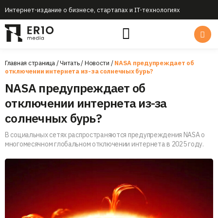
Интернет-издание о бизнесе, стартапах и IT-технологиях
Главная страница
/
Читать
/
Новости
/
NASA предупреждает об
отключении интернета из-за солнечных бурь?
NASA предупреждает об
отключении интернета из-за
солнечных бурь?
В социальных сетях распространяются предупреждения NASA о
многомесячном глобальном отключении интернета в 2025 году.