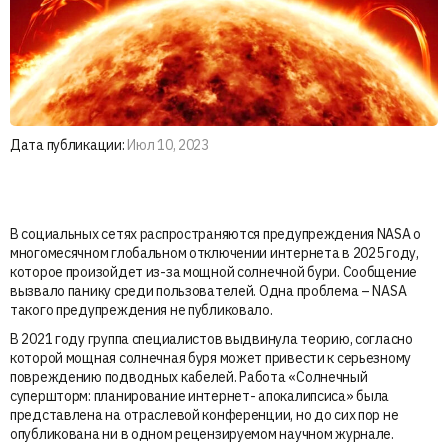
Дата публикации:
Июл 10, 2023
В социальных сетях распространяются предупреждения NASA о
многомесячном глобальном отключении интернета в 2025 году,
которое произойдет из-за мощной солнечной бури. Сообщение
вызвало панику среди пользователей. Одна проблема – NASA
такого предупреждения не публиковало.
В 2021 году группа специалистов выдвинула теорию, согласно
которой мощная солнечная буря может привести к серьезному
повреждению подводных кабелей. Работа «Солнечный
супершторм: планирование интернет- апокалипсиса» была
представлена на отраслевой конференции, но до сих пор не
опубликована ни в одном рецензируемом научном журнале.