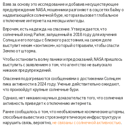
Взяв за основу это исследование и добавив несуществующее
предупреждение NASA, мошенники разгоняют в соцсетях байку о
надвигающейся солнечной буре, которая вызовет глобальное
отключение интернета на месяцы или годы.
Впрочем, есть надежда на спасение. Утверждается, что
солнечный зонд Parker, запущенный в 2018 году для изучения
Солнца и его погоды с близкого расстояния, на самом деле
выступит неким «зонтиком», который отправили, чтобы спасти
Землю от шторма.
Чтобы остановить волну паники и предсказаний, NASA пришлось
выступить с заявлением о том, что агентство не выпускало
никаких предупреждений.
Опасения подогреваются сообщениями о достижении Солнцем
пика активности в 2024 году. Ученые действительно ожидают,
что произойдут крупные солнечные бури.
Однако, нет никаких научных доказательств того, что солнечная
активность приведет к отключению интернета.
Ранее сообщалось о том, что необъяснимые космические штормы,
способные вывести из строя энергетическую инфраструктуру и
нарушить связь, вероятно,
не связаны с солнечной активностью
.