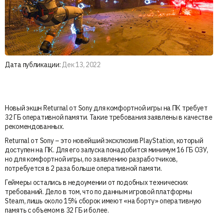
Дата публикации:
Дек 13, 2022
Новый экшн Returnal от Sony для комфортной игры на ПК требует
32 ГБ оперативной памяти. Такие требования заявлены в качестве
рекомендованных.
Returnal от Sony – это новейший эксклюзив PlayStation, который
доступен на ПК. Для его запуска понадобится минимум 16 ГБ ОЗУ,
но для комфортной игры, по заявлению разработчиков,
потребуется в 2 раза больше оперативной памяти.
Геймеры остались в недоумении от подобных технических
требований. Дело в том, что по данным игровой платформы
Steam, лишь около 15% сборок имеют «на борту» оперативную
память с объемом в 32 ГБ и более.