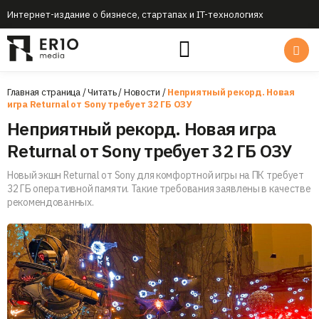
Интернет-издание о бизнесе, стартапах и IT-технологиях
Главная страница
/
Читать
/
Новости
/
Неприятный рекорд. Новая
игра Returnal от Sony требует 32 ГБ ОЗУ
Неприятный рекорд. Новая игра
Returnal от Sony требует 32 ГБ ОЗУ
Новый экшн Returnal от Sony для комфортной игры на ПК требует
32 ГБ оперативной памяти. Такие требования заявлены в качестве
рекомендованных.