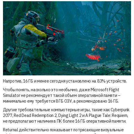
Напротив, 16 ГБ и менее сегодня установлено на 83% устройств.
Чтобы понять, насколько это необычно, даже Microsoft Flight
Simulator не рекомендует такой объем оперативной памяти –
минимально ему требуется 8 ГБ ОЗУ, а рекомендовано 16 ГБ.
Другие требовательные компьютерные игры, такие как Cyberpunk
2077, Red Dead Redemption 2, Dying Light 2 и A Plague Tale: Requiem,
не предполагают наличия в ПК более 16 ГБ оперативной памяти.
Returnal действительно показывает потрясающие визуальные