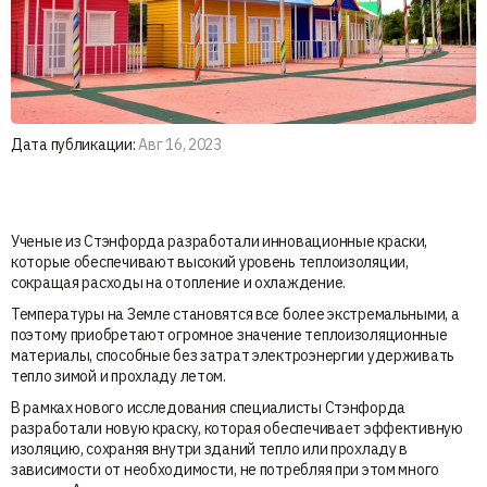
Дата публикации:
Авг 16, 2023
Ученые из Стэнфорда разработали инновационные краски,
которые обеспечивают высокий уровень теплоизоляции,
сокращая расходы на отопление и охлаждение.
Температуры на Земле становятся все более экстремальными, а
поэтому приобретают огромное значение теплоизоляционные
материалы, способные без затрат электроэнергии удерживать
тепло зимой и прохладу летом.
В рамках нового исследования специалисты Стэнфорда
разработали новую краску, которая обеспечивает эффективную
изоляцию, сохраняя внутри зданий тепло или прохладу в
зависимости от необходимости, не потребляя при этом много