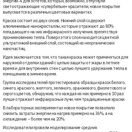
энергии. А для эстетов, которых, возможно, отпугнули
светоотражающие «супербелые» красители, новое покрытие
выпускается в различных цветовых вариантах.
Краска состоит из двух слоев. Нижний слой содержит
алюминиевые нанокристаллы, которые отражают до 80%
попадающего на них инфракрасного излучения, препятствуя
проникновению тепла. Поверх этого слоя находится цветной
ультратонкий внешний слой, состоящий из неорганических
наночастиц.
Идея заключается в том, что такая краска может применяться для
наружной отделки зданий с целью защиты от жары в летнее
время и для внутренних стен с целью лучшего удержания тепла в
помещениях в зимнее время.
Группа исследователей протестировала образцы красок белого,
синего, красного, желтого, зеленого, оранжевого, фиолетового и
серого цветов, обнаружив, что каждая из них примерно в 10 раз
лучше отражает инфракрасные лучи, чем традиционные краски.
В лабораторных экспериментах новое покрытие позволило
снизить затраты энергии на нагрев примерно на 36%, а на
охлаждение – более чем на 20%.
Исследователи провели моделирование средних