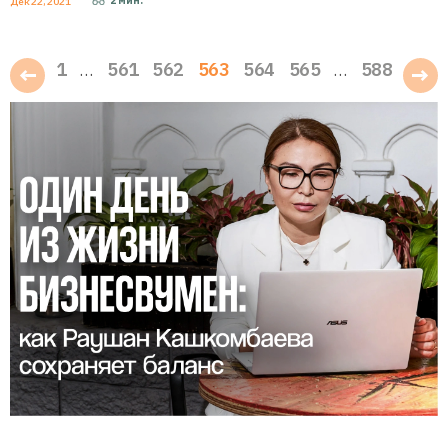
2
мин.
Дек 22, 2021
1
561
562
563
564
565
588
…
…