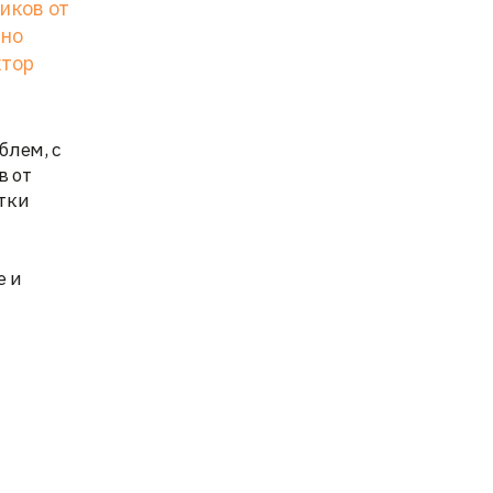
иков от
нно
ктор
блем, с
в от
тки
е и