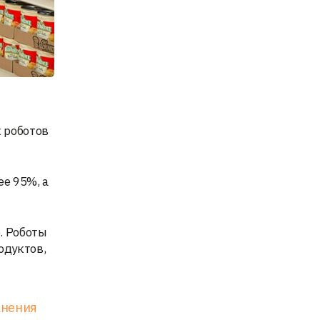
 роботов
ее 95%, а
. Роботы
одуктов,
анения