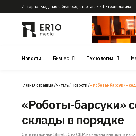
Интернет-издание о бизнесе, стартапах и IT-технологиях
Новости
Бизнес
Технологии
М
Главная страница
/
Читать
/
Новости
/
«Роботы-барсуки» сод
«Роботы-барсуки» 
склады в порядке
Сеть магазинов Stine LLC из США намерена внедрить на с