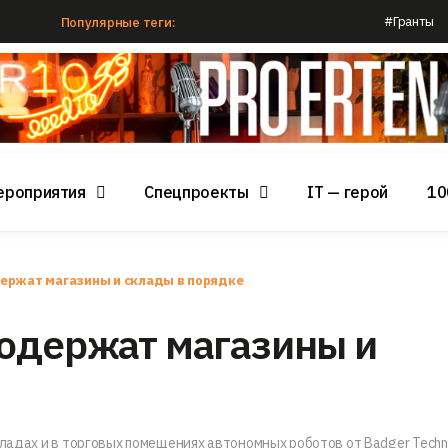
#Гранты
Популярные теги:
ероприятия
Спецпроекты
IT — герой
10
ержат магазины и склады в порядке
содержат магазины и
кладах и в торговых помещениях автономных роботов от Badger Techno