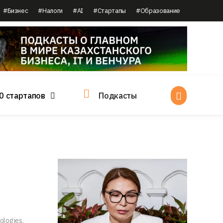
#Бизнес
#Налоги
#AI
#Стартапы
#Образование
0 стартапов
Подкасты
logies.