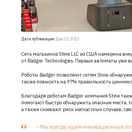
Дата публикации:
Дек 13, 2023
Сеть магазинов Stine LLC из США намерена вн
от Badger Technologies. Первые автоматы уже 
Роботы Badger позволяют сетям Stine обнаружи
также повысить на 97% правильность ценнико
Благодаря роботам Badger компания Stine так
помогают быстро обнаружить опасные места, т
а также снижают риск несчастных случаев, св
– Мы всегда ищем инновационные сп