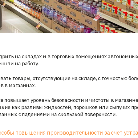
едрить на складах и в торговых помещениях автономных
вышли на работу.
вать товары, отсутствующие на складе, с точностью бол
в в магазинах.
же повышает уровень безопасности и чистоты в магазине
акие как разливы жидкостей, порошков или сыпучих пр
язанных с падениями на скользкой поверхности.
особы повышения производительности за счет устр