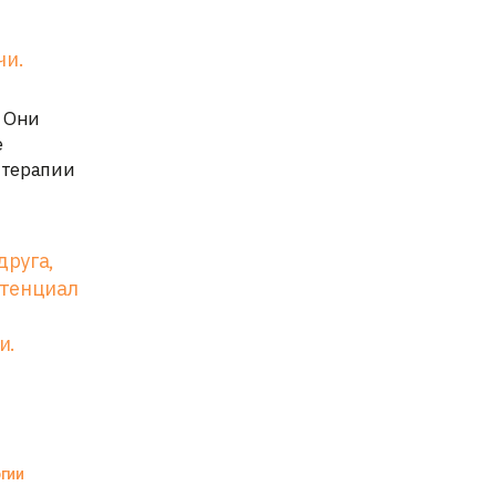
чи.
. Они
е
 терапии
друга,
отенциал
и.
гии