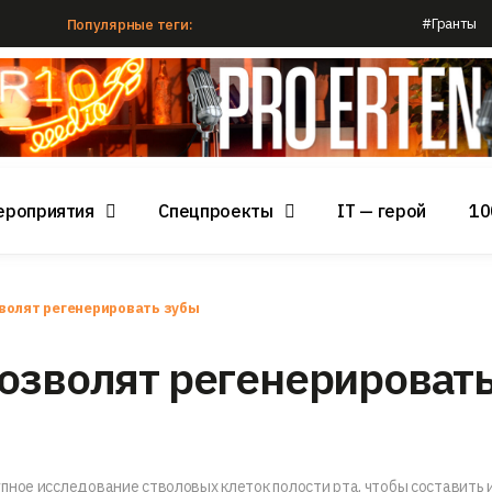
#Гранты
Популярные теги:
ероприятия
Спецпроекты
IT — герой
10
волят регенерировать зубы
озволят регенерироват
пное исследование стволовых клеток полости рта, чтобы составить 