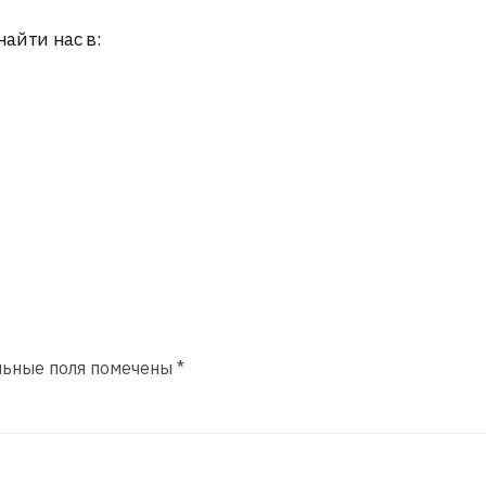
найти нас в:
льные поля помечены
*