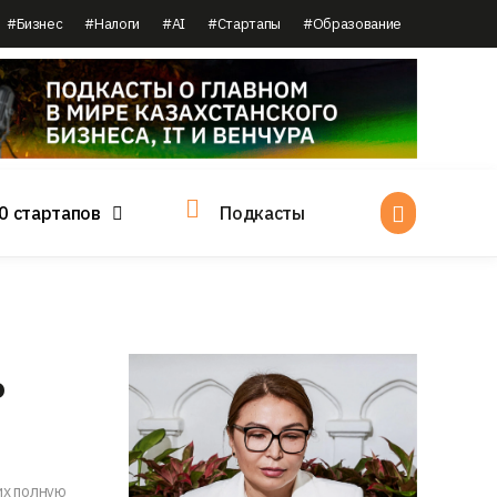
#Бизнес
#Налоги
#AI
#Стартапы
#Образование
0 стартапов
Подкасты
ь
их полную