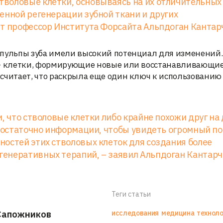
воловые клетки, основываясь на их отличительных
енной регенерации зубной ткани и других
ит профессор Института Форсайта Альпдоган Кантар
 пульпы зуба имели высокий потенциал для изменений
ы – клетки, формирующие новые или восстанавливающи
считает, что раскрыла еще один ключ к использованию
, что стволовые клетки либо крайне похожи друг на 
 достаточно информации, чтобы увидеть огромный п
остей этих стволовых клеток для создания более
енеративных терапий, – заявил Альпдоган Кантарч
Теги статьи
Сапожников
исследования
медицина
техноло