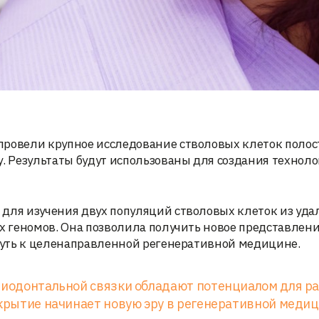
провели крупное исследование стволовых клеток полост
у. Результаты будут использованы для создания техноло
 для изучения двух популяций стволовых клеток из уд
х геномов. Она позволила получить новое представлени
 путь к целенаправленной регенеративной медицине.
ериодонтальной связки обладают потенциалом для р
ткрытие начинает новую эру в регенеративной медиц