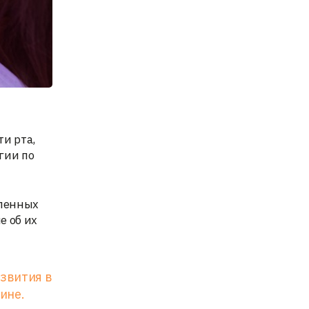
и рта,
гии по
аленных
е об их
азвития в
ине.