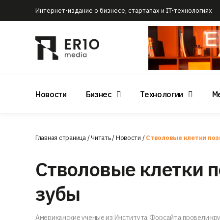
Интернет-издание о бизнесе, стартапах и IT-технологиях
Новости
Бизнес
Технологии
М
Главная страница
/
Читать
/
Новости
/
Стволовые клетки поз
Стволовые клетки п
зубы
Американские ученые из Института Форсайта провели кру