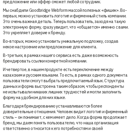
предложение или оффер сможет любой сотрудник.
Мы снабдили Goodbridge Webform массой полезных «фишек». Во-
первых, можно установить логотип и фирменный стиль компании.
Это очень важная деталь. Теперь пользователь, заходя на такую
электронную форму, сразу увидит, что «общается» именно с вами.
Это укрепляет доверие к бренду.
Во-вторых, можно установить уникальную подложку, создав
некое настроение или предложение для клиента.
В-третьих, в рамках нашего сервиса есть даже возможность
брендировать ссылки конкретной компании.
И четвертое, в нашем продукте есть переключение между
казахским и русским языками. То есть, в рамках одного документа
пользователи смогут выбрать предпочитаемый язык. Структура
данных и форма выстроена таким образом, чтобы респонденты
не испытывали никаких лишних трудностей и могли заполнить
форму на удобном для них языке.
Благодаря брендированию устанавливаются более
доверительные отношения. Человек видит логотип и фирменный
стиль – он понимает, с кем имеет дело. Когда форма продолжает
бренд, мы даем понять пользователю, что наша организация
ответственно относится к его потребностям и своей