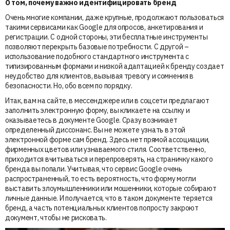
О том, почему важно идентифицировать бренд
Очень многие компании, даже крупные, продолжают пользоваться
такими сервисами как Google для опросов, анкетирования и
регистрации. С одной стороны, эти бесплатные инструменты
позволяют перекрыть базовые потребности. С другой –
использование подобного стандартного инструмента с
типизированным формами и низкой адаптацией к бренду создает
неудобство для клиентов, вызывая тревогу и сомнения в
безопасности. Но, обо всем по порядку.
Итак, вам на сайте, в мессенджере или в соцсети предлагают
заполнить электронную форму, вы кликаете на ссылку и
оказываетесь в документе Google. Сразу возникает
определенный диссонанс. Вы не можете узнать в этой
электронной форме сам бренд. Здесь нет прямой ассоциации,
фирменных цветов или узнаваемого стиля. Соответственно,
приходится вчитываться и перепроверять, на страничку какого
бренда вы попали. Учитывая, что сервис Google очень
распространенный, то есть вероятность, что форму могли
выставить злоумышленники или мошенники, которые собирают
личные данные. И получается, что в таком документе теряется
бренд, а часть потенциальных клиентов попросту закроют
документ, чтобы не рисковать.