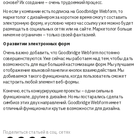
основе? Их создание – очень трудоемкий процесс.
Но если у компании есть подписка на Goodbridge Webform, то
маркетолог с дизайнером за короткое время смогут составить
электронную форму, и условно через час ссылку уже можно будет
размещать в социальных сетях или на сайте. Маркетолог больше
ничем не ограничен – только своей фантазией.
О развитии электронных форм
Очень важно добавить, что Goodbridge Webform постоянно
совершенствуются. Уже сейчас мы работаем над тем, чтобы дать
возможность для еще большей кастомизации форм. Мы улучшаем
отображение языковой панели и кнопок взаимодействия. Мы
добиваемся такого функционала, когда пользователь сможет
настроить любой элемент веб-формы.
Конечно, есть конкурирующие проекты – одни сильны в
функционале, другие в дизайне. Но мы постарались сделать
симбиоз этих двух направлений. Goodbridge Webform имеет
отличный функционал и крутые возможности для дизайна.
Поделиться статьей в соц. сетях