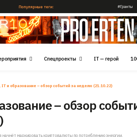
#Гранты
Популярные теги:
ероприятия
Спецпроекты
IT — герой
10
 IT и образование – обзор событий за неделю (21.10.22)
разование – обзор событ
)
з начнёт маркировать криптовалюты по потреблению энергии.