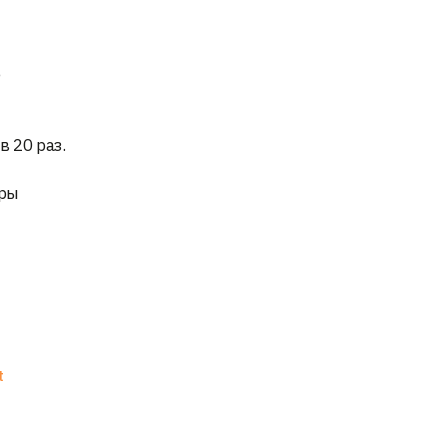
е
 20 раз.
еры
t