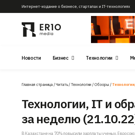
Интернет-издание о бизнесе, стартапах и IT-технологиях
Новости
Бизнес
Технологии
М
Главная страница
/
Читать
/
Технологии
/
Обзоры
/
Технологии,
Технологии, IT и об
за неделю (21.10.22
В Казахстане на 70% повысили зарплаты ученых. Евросою