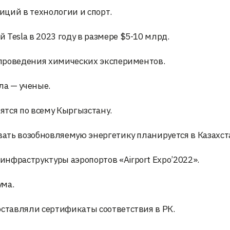
ций в технологии и спорт.
Tesla в 2023 году в размере $5-10 млрд.
я проведения химических экспериментов.
ла — ученые.
тся по всему Кыргызстану.
вать возобновляемую энергетику планируется в Казахст
нфраструктуры аэропортов «Airport Expo’2022».
ума.
оставляли сертификаты соответствия в РК.