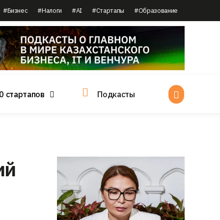
#Бизнес
#Налоги
#AI
#Стартапы
#Образование
0 стартапов
Подкасты
ий