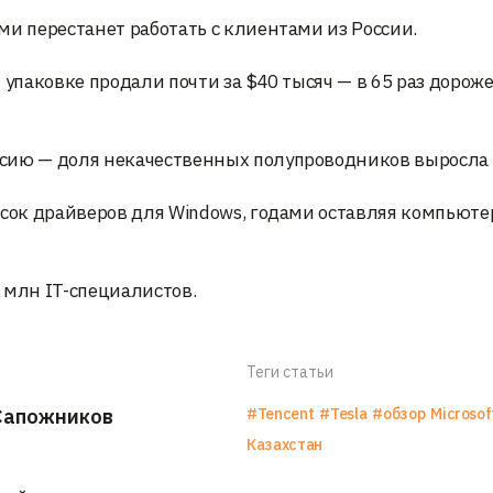
ми перестанет работать с клиентами из России.
 упаковке продали почти за $40 тысяч — в 65 раз дорож
сию — доля некачественных полупроводников выросла в
исок драйверов для Windows, годами оставляя компьют
5 млн IT-специалистов.
Теги статьи
Сапожников
#Tencent
#Tesla
#обзор
Microsof
Казахстан