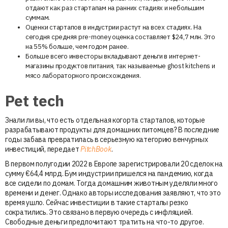
отдают как раз стартапам на ранних стадиях и небольшим
суммам.
Оценки стартапов в индустрии растут на всех стадиях. На
сегодня средняя pre-money оценка составляет $24,7 млн. Это
на 55% больше, чем годом ранее.
Больше всего инвесторы вкладывают деньги в интернет-
магазины продуктов питания, так называемые ghost kitchens и
мясо лабораторного происхождения.
Pet tech
Знали ли вы, что есть отдельная когорта стартапов, которые
разрабатывают продукты для домашних питомцев? В последние
годы забава превратилась в серьезную категорию венчурных
инвестиций, передает
PitchBook
.
В первом полугодии 2022 в Европе зарегистрировали 20 сделок на
сумму €64,4 млрд. Бум индустрии пришелся на пандемию, когда
все сидели по домам. Тогда домашним животным уделяли много
времени и денег. Однако авторы исследования заявляют, что это
время ушло. Сейчас инвестиции в такие стартапы резко
сократились. Это связано в первую очередь с инфляцией.
Свободные деньги предпочитают тратить на что-то другое.