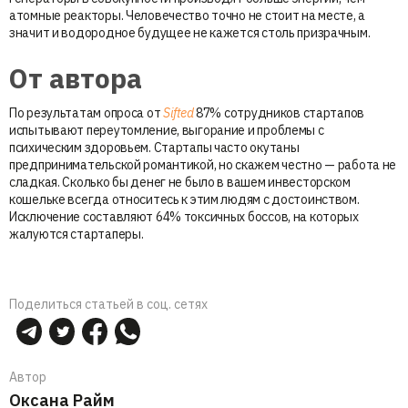
атомные реакторы. Человечество точно не стоит на месте, а
значит и водородное будущее не кажется столь призрачным.
От автора
По результатам опроса от
Sifted
87% сотрудников стартапов
испытывают переутомление, выгорание и проблемы с
психическим здоровьем. Стартапы часто окутаны
предпринимательской романтикой, но скажем честно — работа не
сладкая. Сколько бы денег не было в вашем инвесторском
кошельке всегда относитесь к этим людям с достоинством.
Исключение составляют 64% токсичных боссов, на которых
жалуются стартаперы.
Поделиться статьей в соц. сетях
Автор
Оксана Райм