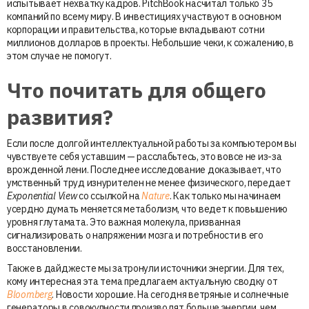
испытывает нехватку кадров. PitchBook насчитал только 35
компаний по всему миру. В инвестициях участвуют в основном
корпорации и правительства, которые вкладывают сотни
миллионов долларов в проекты. Небольшие чеки, к сожалению, в
этом случае не помогут.
Что почитать для общего
развития?
Если после долгой интеллектуальной работы за компьютером вы
чувствуете себя уставшим — расслабьтесь, это вовсе не из-за
врожденной лени. Последнее исследование доказывает, что
умственный труд изнурителен не менее физического, передает
Exponential View
со ссылкой на
Nature
. Как только мы начинаем
усердно думать меняется метаболизм, что ведет к повышению
уровня глутамата. Это важная молекула, призванная
сигнализировать о напряжении мозга и потребности в его
восстановлении.
Также в дайджесте мы затронули источники энергии. Для тех,
кому интересная эта тема предлагаем актуальную сводку от
Bloomberg
. Новости хорошие. На сегодня ветряные и солнечные
генераторы в совокупности производят больше энергии, чем