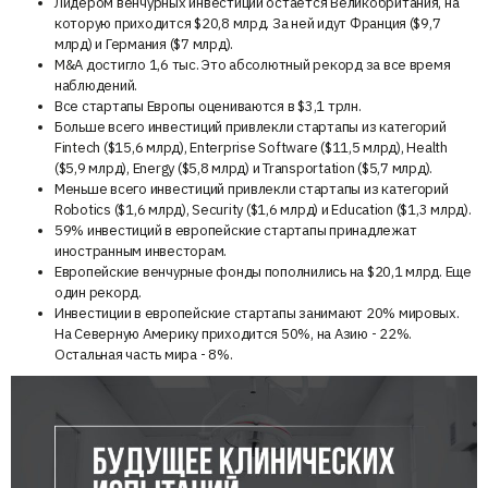
Лидером венчурных инвестиций остается Великобритания, на
которую приходится $20,8 млрд. За ней идут Франция ($9,7
млрд) и Германия ($7 млрд).
M&A достигло 1,6 тыс. Это абсолютный рекорд за все время
наблюдений.
Все стартапы Европы оцениваются в $3,1 трлн.
Больше всего инвестиций привлекли стартапы из категорий
Fintech ($15,6 млрд), Enterprise Software ($11,5 млрд), Health
($5,9 млрд), Energy ($5,8 млрд) и Transportation ($5,7 млрд).
Меньше всего инвестиций привлекли стартапы из категорий
Robotics ($1,6 млрд), Security ($1,6 млрд) и Education ($1,3 млрд).
59% инвестиций в европейские стартапы принадлежат
иностранным инвесторам.
Европейские венчурные фонды пополнились на $20,1 млрд. Еще
один рекорд.
Инвестиции в европейские стартапы занимают 20% мировых.
На Северную Америку приходится 50%, на Азию - 22%.
Остальная часть мира - 8%.