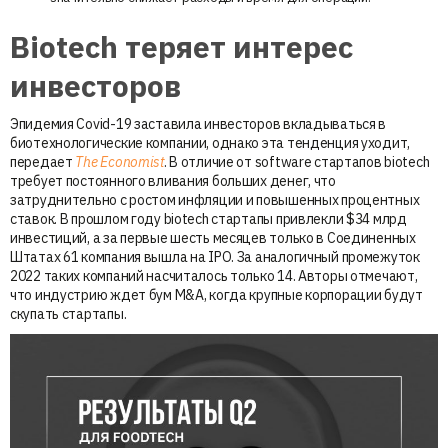
Biotech теряет интерес
инвесторов
Эпидемия Covid-19 заставила инвесторов вкладываться в
биотехнологические компании, однако эта тенденция уходит,
передает
The Economist
. В отличие от software стартапов biotech
требует постоянного вливания больших денег, что
затруднительно с ростом инфляции и повышенных процентных
ставок. В прошлом году biotech стартапы привлекли $34 млрд
инвестиций, а за первые шесть месяцев только в Соединенных
Штатах 61 компания вышла на IPO. За аналогичный промежуток
2022 таких компаний насчиталось только 14. Авторы отмечают,
что индустрию ждет бум M&A, когда крупные корпорации будут
скупать стартапы.