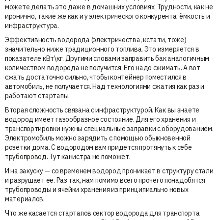
можете делать это даже в домашних условиях. Трудности, как не
иронично, такие же как и у электрического конкурента: ёмкость и
инфраструктура.
Эффективность водорода (электричества, кстати, тоже)
значительно ниже традиционного топлива. Это измеряется в
показателе кВт\кг. Другими словами заправить бак аналогичным
количеством водорода не получится. Его надо сжимать. А вот
сжать достаточно сильно, чтобы контейнер поместился в
автомобиль, не получается. Над технологиями сжатия как раз и
работают стартапы.
Вторая сложность связана с инфраструктурой. Как вы знаете
водород имеет газообразное состояние. Для его хранения и
транспортировки нужны специальные заправки с оборудованием.
Электромобиль можно зарядить с помощью обыкновенной
розетки дома. С водородом вам придется протянуть к себе
трубопровод. Тут канистра не поможет.
И на закуску — со временем водород проникает в структуру стали
и разрушает ее. Раз так, нам помимо всего прочего понадобятся
трубопроводы и ячейки хранения из принципиально новых
материалов.
Что же касается стартапов сектор водорода для транспорта