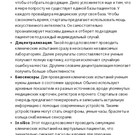
чтобы отобрать подходящие. Дело усложняется еще и тем, что
в мире попросту не существует единой базы пациентов. У
каждого провайдера медицинских услуг своя база. Чтобы
сэкономить время, стартапы предлагают использовать мощь
искусственного интеллекта. Он самостоятельно
проанализирует массивы данных и отберет подходящих
пациентов под каждый индивидуальный случай.
Децентрализация
. Такой подход позволяет проводить
клинические испытания сразу в нескольких независимых
лабораториях. Далее результаты сопоставляются и ученые
получают полную картинку, которая исключает случайную
ошибку на местах. Другими словами децентрализация помогает
получить больше объективности.
Биосенсоры
. Для проведения клинических испытаний ученым
нужны данные о состоянии здоровья. Обычно используют
архивные показатели из разных источников, вроде упомянутых
медицинских карточек, регистров и прочего. Стартапы в свою
очередь предлагают генерировать и записывать актуальную
информацию с помощью современных устройств. Такими
устройствами могут стать смартфоны, умные часы, браслеты и
кольца снабженные сенсорами.
In silico
. Этот подход позволяет проводить симуляцию
клинических испытаний на виртуальных пациентах, что
значительно снижает расходы и время для операции.