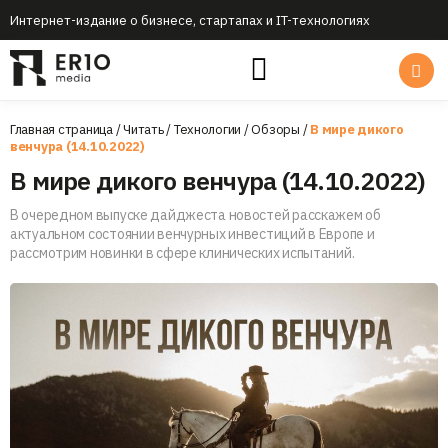
Интернет-издание о бизнесе, стартапах и IT-технологиях
Главная страница
/
Читать
/
Технологии
/
Обзоры
/
В мире дикого
венчура (14.10.2022)
В мире дикого венчура (14.10.2022)
В очередном выпуске дайджеста новостей расскажем об
актуальном состоянии венчурных инвестиций в Европе и
рассмотрим новинки в сфере клинических испытаний.