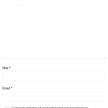
Имя
*
Email
*
Сохранить моё имя и E-mail в браузере для последующих