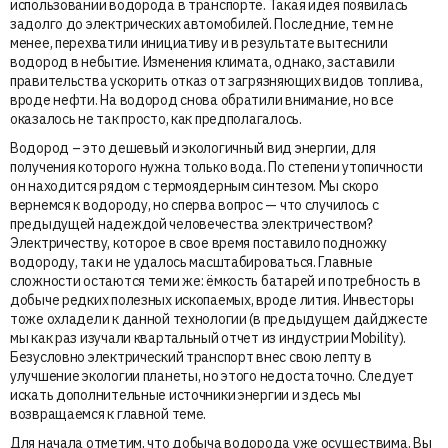
использовании водорода в транспорте. Такая идея появилась
задолго до электрических автомобилей. Последние, тем не
менее, перехватили инициативу и в результате вытеснили
водород в небытие. Изменения климата, однако, заставили
правительства ускорить отказ от загрязняющих видов топлива,
вроде нефти. На водород снова обратили внимание, но все
оказалось не так просто, как предполагалось.
Водород – это дешевый и экологичный вид энергии, для
получения которого нужна только вода. По степени утопичности
он находится рядом с термоядерным синтезом. Мы скоро
вернемся к водороду, но сперва вопрос — что случилось с
предыдущей надеждой человечества электричеством?
Электричеству, которое в свое время поставило подножку
водороду, так и не удалось масштабироваться. Главные
сложности остаются теми же: ёмкость батарей и потребность в
добыче редких полезных ископаемых, вроде лития. Инвесторы
тоже охладели к данной технологии (в предыдущем дайджесте
мы как раз изучали квартальный отчет из индустрии Mobility).
Безусловно электрический транспорт внес свою лепту в
улучшение экологии планеты, но этого недостаточно. Следует
искать дополнительные источники энергии и здесь мы
возвращаемся к главной теме.
Для начала отметим, что добыча водорода уже осуществима. Вы