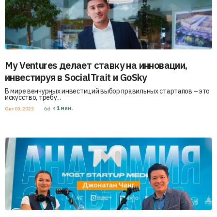
My Ventures делает ставку на инновации,
инвестируя в SocialTrait и GoSky
В мире венчурных инвестиций выбор правильных стартапов – это
искусство, требу...
< 1
мин.
Окт 03, 2023