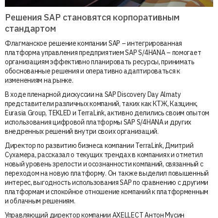
Решения SAP становятся корпоративным
стандартом
Флагманское решение компании SAP – интегрированная
платформа управления предприятием SAP S/4HANA – помогает
организациям эффективно планировать ресурсы, принимать
обоснованные решения и оперативно адаптироваться к
изменениям на рынке.
В ходе пленарной дискуссии на SAP Discovery Day Almaty
представители различных компаний, таких как КТЖ, Казцинк,
Eurasia Group, TEKLED и TerraLink, активно делились своим опытом
использования цифровой платформы SAP S/4HANA и других
внедренных решений внутри своих организаций.
Директор по развитию бизнеса компании TerraLink, Дмитрий
Сухамера, рассказал о текущих трендах в компаниях и отметил
новый уровень зрелости и осознанности компаний, связанный с
переходом на новую платформу. Он также выделил повышенный
интерес, выгодность использования SAP по сравнению с другими
платформам и спокойное отношение компаний к платформенным
и облачным решениям.
Управляющий директор компании AXELLECT Антон Мусин