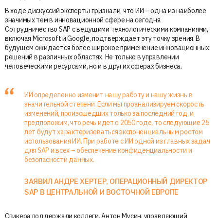
В ходе дискуссий эксперты признали, что ИИ – одна из наиболее
значимых тем в инновационной сфере на сегодня.
Сотрудничество SAP с ведущими технологическими компаниями,
включая Microsoft и Google, подтверждает эту точку зрения. В
будущем ожидается более широкое применение инновационных
решений в различных областях. Не только в управлении
человеческими ресурсами, но и в других сферах бизнеса.
ИИ определенно изменит нашу работу и нашу жизнь в
значительной степени. Если мы проанализируем скорость
изменений, произошедших только за последний год, и
предположим, что речь идет о 2050 годе, то следующие 25
лет будут характеризоваться экспоненциальным ростом
использования ИИ. При работе с ИИ одной из главных задач
для SAP и всех – обеспечение конфиденциальности и
безопасности данных.
ЗАЯВИЛ АНДРЕ ХЕРТЕР, ОПЕРАЦИОННЫЙ ДИРЕКТОР
SAP В ЦЕНТРАЛЬНОЙ И ВОСТОЧНОЙ ЕВРОПЕ
Спикера поддержали коллеги. Антон Мусин, управляющий