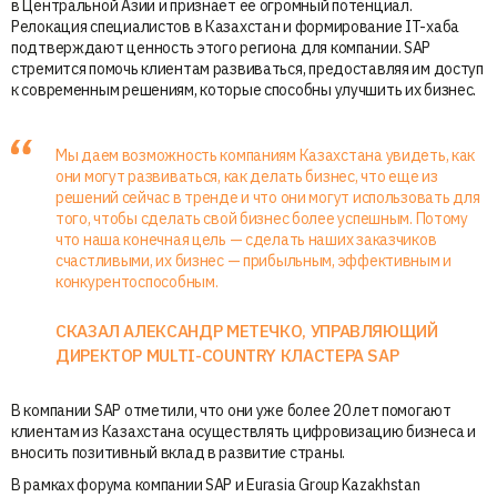
в Центральной Азии и признает ее огромный потенциал.
Релокация специалистов в Казахстан и формирование IT-хаба
подтверждают ценность этого региона для компании. SAP
стремится помочь клиентам развиваться, предоставляя им доступ
к современным решениям, которые способны улучшить их бизнес.
Мы даем возможность компаниям Казахстана увидеть, как
они могут развиваться, как делать бизнес, что еще из
решений сейчас в тренде и что они могут использовать для
того, чтобы сделать свой бизнес более успешным. Потому
что наша конечная цель — сделать наших заказчиков
счастливыми, их бизнес — прибыльным, эффективным и
конкурентоспособным.
СКАЗАЛ АЛЕКСАНДР МЕТЕЧКО, УПРАВЛЯЮЩИЙ
ДИРЕКТОР MULTI-COUNTRY КЛАСТЕРА SAP
В компании SAP отметили, что они уже более 20 лет помогают
клиентам из Казахстана осуществлять цифровизацию бизнеса и
вносить позитивный вклад в развитие страны.
В рамках форума компании SAP и Eurasia Group Kazakhstan