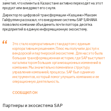
заметил, что клиенты в Казахстане активно переходят на этот
продукт или внедряют его с нуля.
Директор по цифровой трансформации «Казцинк» Максим
Гайфуллин рассказал, что внедрение системы SAP S/4HANA
позволило компании объединить почти полтора десятка
предприятий в единую информационную экосистему.
Это стало корпоративным стандартом с единым
корпоративным решением. Плюс мы получили доступ к
вендорской и партнерской экосистеме. Для нас это была
большая трансформационная история, где SAP выступает
катализатором больших организационных изменений в
компании. Мы значительно поменяли и структуру
управления компанией, процессы. SAP был одним из
инструментов, который помог улучшить компанию и ее
операционную деятельность.
СООБЩИЛ ОН
Партнеры и экосистема SAP