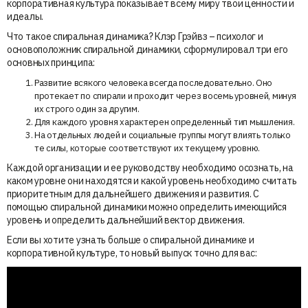
корпоративная культура показывает всему миру твои ценности и
идеалы.
Что такое спиральная динамика? Клэр Грэйвз – психолог и
основоположник спиральной динамики, сформулировал три его
основных принципа:
Развитие всякого человека всегда последовательно. Оно
протекает по спирали и проходит через восемь уровней, минуя
их строго один за другим.
Для каждого уровня характерен определенный тип мышления.
На отдельных людей и социальные группы могут влиять только
те силы, которые соответствуют их текущему уровню.
Каждой организации и ее руководству необходимо осознать, на
каком уровне они находятся и какой уровень необходимо считать
приоритетным для дальнейшего движения и развития. С
помощью спиральной динамики можно определить имеющийся
уровень и определить дальнейший вектор движения.
Если вы хотите узнать больше о спиральной динамике и
корпоративной культуре, то новый выпуск точно для вас: