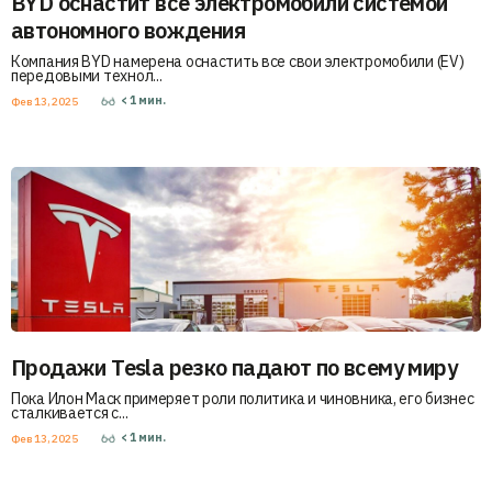
BYD оснастит все электромобили системой
автономного вождения
Компания BYD намерена оснастить все свои электромобили (EV)
передовыми технол...
< 1
мин.
Фев 13, 2025
Продажи Tesla резко падают по всему миру
Пока Илон Маск примеряет роли политика и чиновника, его бизнес
сталкивается с...
< 1
мин.
Фев 13, 2025