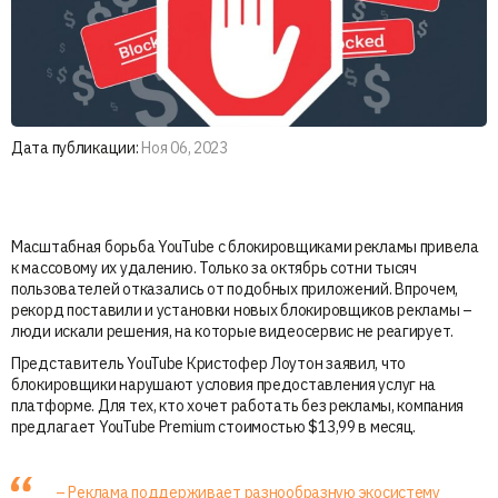
Дата публикации:
Ноя 06, 2023
Масштабная борьба YouTube с блокировщиками рекламы привела
к массовому их удалению. Только за октябрь сотни тысяч
пользователей отказались от подобных приложений. Впрочем,
рекорд поставили и установки новых блокировщиков рекламы –
люди искали решения, на которые видеосервис не реагирует.
Представитель YouTube Кристофер Лоутон заявил, что
блокировщики нарушают условия предоставления услуг на
платформе. Для тех, кто хочет работать без рекламы, компания
предлагает YouTube Premium стоимостью $13,99 в месяц.
– Реклама поддерживает разнообразную экосистему