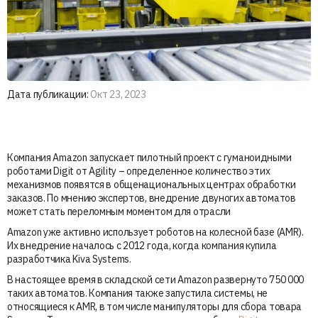
Дата публикации:
Окт 23, 2023
Компания Amazon запускает пилотный проект с гуманоидными
роботами Digit от Agility – определенное количество этих
механизмов появятся в общенациональных центрах обработки
заказов. По мнению экспертов, внедрение двуногих автоматов
может стать переломным моментом для отрасли
Amazon уже активно использует роботов на колесной базе (AMR).
Их внедрение началось с 2012 года, когда компания купила
разработчика Kiva Systems.
В настоящее время в складской сети Amazon развернуто 750 000
таких автоматов. Компания также запустила системы, не
относящиеся к AMR, в том числе манипуляторы для сбора товара