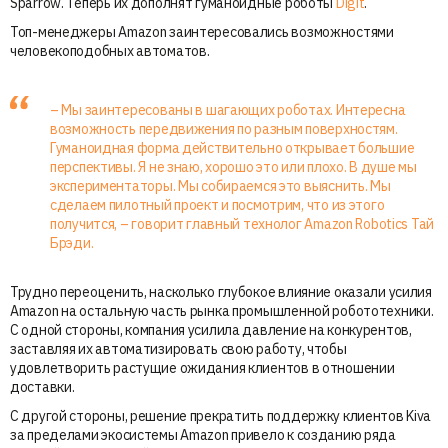
Sparrow. Теперь их дополнят гуманоидные роботы
Digit
.
Топ-менеджеры Amazon заинтересовались возможностями
человекоподобных автоматов.
– Мы заинтересованы в шагающих роботах. Интересна
возможность передвижения по разным поверхностям.
Гуманоидная форма действительно открывает большие
перспективы. Я не знаю, хорошо это или плохо. В душе мы
экспериментаторы. Мы собираемся это выяснить. Мы
сделаем пилотный проект и посмотрим, что из этого
получится, – говорит главный технолог Amazon Robotics Тай
Брэди.
Трудно переоценить, насколько глубокое влияние оказали усилия
Amazon на остальную часть рынка промышленной робототехники.
С одной стороны, компания усилила давление на конкурентов,
заставляя их автоматизировать свою работу, чтобы
удовлетворить растущие ожидания клиентов в отношении
доставки.
С другой стороны, решение прекратить поддержку клиентов Kiva
за пределами экосистемы Amazon привело к созданию ряда