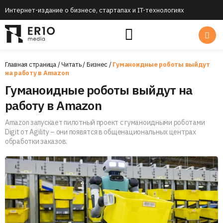
Интернет-издание о бизнесе, стартапах и IT-технологиях
Главная страница
/
Читать
/
Бизнес
/
Гуманоидные роботы выйдут
на работу в Amazon
Гуманоидные роботы выйдут на
работу в Amazon
Amazon запускает пилотный проект с гуманоидными роботами
Digit от Agility – они появятся в общенациональных центрах
обработки заказов.