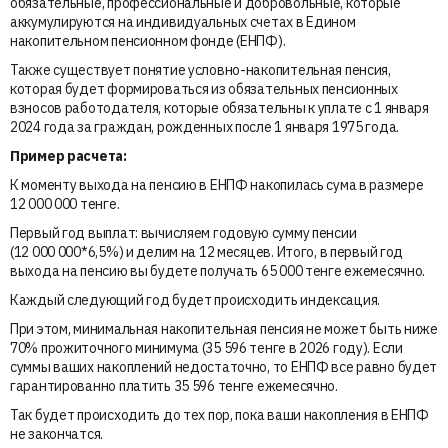
обязательные, профессиональные и добровольные, которые
аккумулируются на индивидуальных счетах в Едином
накопительном пенсионном фонде (ЕНПФ).
Также существует понятие условно-накопительная пенсия,
которая будет формироваться из обязательных пенсионных
взносов работодателя, которые обязательны к уплате с 1 января
2024 года за граждан, рожденных после 1 января 1975 года.
Пример расчета:
К моменту выхода на пенсию в ЕНПФ накопилась сума в размере
12 000 000 тенге.
Первый год выплат: вычисляем годовую сумму пенсии
(12 000 000*6,5%) и делим на 12 месяцев. Итого, в первый год
выхода на пенсию вы будете получать 65 000 тенге ежемесячно.
Каждый следующий год будет происходить индексация.
При этом, минимальная накопительная пенсия не может быть ниже
70% прожиточного минимума (35 596 тенге в 2026 году). Если
суммы ваших накоплений недостаточно, то ЕНПФ все равно будет
гарантированно платить 35 596 тенге ежемесячно.
Так будет происходить до тех пор, пока ваши накопления в ЕНПФ
не закончатся.