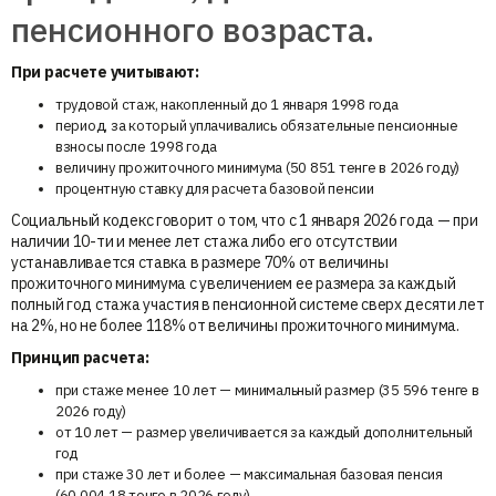
пенсионного возраста.
При расчете учитывают:
трудовой стаж, накопленный до 1 января 1998 года
период, за который уплачивались обязательные пенсионные
взносы после 1998 года
величину прожиточного минимума (50 851 тенге в 2026 году)
процентную ставку для расчета базовой пенсии
Социальный кодекс говорит о том, что с 1 января 2026 года — при
наличии 10-ти и менее лет стажа либо его отсутствии
устанавливается ставка в размере 70% от величины
прожиточного минимума с увеличением ее размера за каждый
полный год стажа участия в пенсионной системе сверх десяти лет
на 2%, но не более 118% от величины прожиточного минимума.
Принцип расчета:
при стаже менее 10 лет — минимальный размер (35 596 тенге в
2026 году)
от 10 лет — размер увеличивается за каждый дополнительный
год
при стаже 30 лет и более — максимальная базовая пенсия
(60 004,18 тенге в 2026 году)