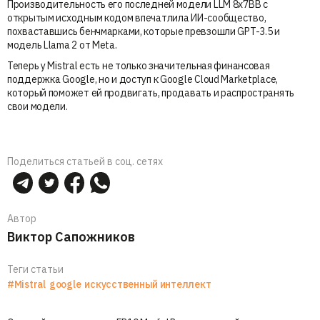
Производительность его последней модели LLM 8x7BB с
открытым исходным кодом впечатлила ИИ-сообщество,
похваставшись бенчмарками, которые превзошли GPT-3.5 и
модель Llama 2 от Meta.
Теперь у Mistral есть не только значительная финансовая
поддержка Google, но и доступ к Google Cloud Marketplace,
который поможет ей продвигать, продавать и распространять
свои модели.
Поделиться статьей в соц. сетях
Автор
Виктор Сапожников
Теги статьи
#Mistral
google
искусственный интеллект