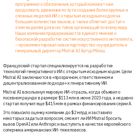
программного обеспечения, который поможет нам
продолжить движение по пути создания более крупных и
сложных моделей ИИ с открытым исходным кодом на
большем количестве языков, а также облегчит доступ к
этим моделям для всех типов организаций по всему миру.
Наши компании придерживаются единого мнения о
безопасной разработке систем искусственного интеллекта,
– прокомментировал новое партнерство соучредитель и
генеральный директор Mistral AI Артур Менш.
Французский стартап специализируется на разработке
технологий генеративного ИИ с открытым исходным кодом. Цели
Mistral AI заключаются в «прозрачном, ответственном и
децентрализованном подходе» к генеративному ИИ.
Mistral AI всколыхнул мировую ИИ-отрасль, когда объявил о
посевном раунде в размере $113 млн в июне 2023 года, а недавно
стартап получил еще $415 млн в рамках финансирования серии А.
Это повысило оценку компании до $2 млрд и заставило
некоторых задаться вопросом, сможет ли ИИ Mistral бросить
вызов OpenAI или Anthropic и выступить в качестве европейского
соперника американских ИИ-тяжеловесов.