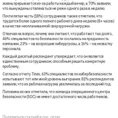
жизнь прерывается из-за работы каждый вечер, а 70% заявили,
что вынуждены отвлекаться не реже одного раза в неделю.
Почти пятая часть (18%) сотрудников также отметили, что
трудятся более одного полного рабочего дня в неделю (8+ часов)
в качестве неоплачиваемой сверхурочной нагрузки.
Отвечая на вопрос, почему они считают, что работают так долго,
46% специалистов по безопасности сослались на преданность
компании, 23% – на возросшие киберугрозы, а 16% – на нехватку
персонала.
Каждый десятый респондент утверждает, что он является
единственным сотрудником, способным решить конкретную
проблему.
Согласно отчету Tines, 63% специалистов по кибербезопасности
испытывают тот или иной уровень выгорания. 81% респондентов
заявили, что их рабочая нагрузка увеличилась за последний год.
Половина из них отметила, что команда операционного центра
безопасности (SOC) не имеет достаточного числа работников.
Поделиться статьей в соц. сетях