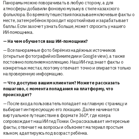
Панорамы можно поворачивать в любую сторону, а для
атмосферы добавили фоновую музыку в стиле казахского
фольклора. Во время путешествия показываем ключевые факты о
месте, затем ребёнок проходит короткий квиз и зарабатывает
баллы. Если захочет узнать больше, может спросить у нашего
ИИ‑помощника.
— На чем обучается ваш ИИ-помощник?
— Все панорамные фото берём из надёжных источников
(открытые фотографий из Википедии и Google view), а также
постоянно пополняем коллекцию. Наш ИИ‑гид знает факты о
конкретных местах, поэтому отвечает точно и опирается только
на проверенную информацию.
— Что доступно вашим клиентам? Можете рассказать
пошагово, с момента попадания на платформу, что
происходит?
— После входа пользователь попадает на главную страницу и
выбирает интересующую его локацию. Далее начинается
виртуальное путешествие в формате 360°, где юзера
сопровождает наш ИИ гид Покки. Он рассказывает интересные
факты, отвечает на вопросы и объясняет материал простым
языком, адаптируясь под возраст ребёнка.