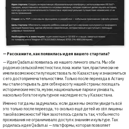
— Расскажите, как появилась идея вашего стартапа?
— Идея Qadam.ai появилась из нашего личного опыта. Мы обе
родом из сельской местности и, пока жили там, практически не
имели возможности путешествовать по Казахстану и знакомиться
с его достопримечательностями. Только после переезда в Астану
мы стали открывать для себя красоту нашей страны: посещать
исторические места, музеи, национальные парки и узнавать,
насколько богатое культурное наследие есть у Казахстана.
Именно тогда мы задумались: если даже мы смогли увидеть всё
это только после переезда, то сколько ещё детей из сёл лишены
такой возможности? Нам захотелось сделать так, чтобы место
проживания не ограничивало доступ к знаниям и культуре. Так
родилась идея Qadam.ai — платформы, которая позволяет