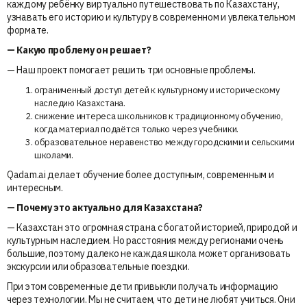
каждому ребёнку виртуально путешествовать по Казахстану,
узнавать его историю и культуру в современном и увлекательном
формате.
— Какую проблему он решает?
— Наш проект помогает решить три основные проблемы.
ограниченный доступ детей к культурному и историческому
наследию Казахстана.
снижение интереса школьников к традиционному обучению,
когда материал подаётся только через учебники.
образовательное неравенство между городскими и сельскими
школами.
Qadam.ai делает обучение более доступным, современным и
интересным.
— ⁠Почему это актуально для Казахстана?
— Казахстан это огромная страна с богатой историей, природой и
культурным наследием. Но расстояния между регионами очень
большие, поэтому далеко не каждая школа может организовать
экскурсии или образовательные поездки.
При этом современные дети привыкли получать информацию
через технологии. Мы не считаем, что дети не любят учиться. Они