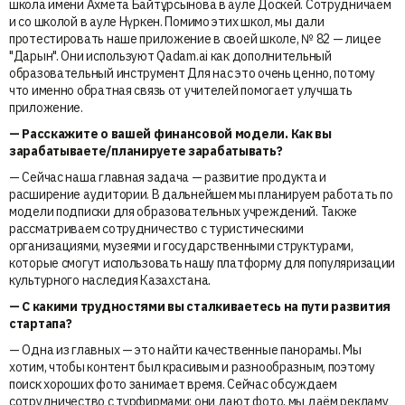
школа имени Ахмета Байтұрсынова в ауле Доскей. Сотрудничаем
и со школой в ауле Нүркен. Помимо этих школ, мы дали
протестировать наше приложение в своей школе, № 82 — лицее
"Дарын". Они используют Qadam.ai как дополнительный
образовательный инструмент Для нас это очень ценно, потому
что именно обратная связь от учителей помогает улучшать
приложение.
— ⁠Расскажите о вашей финансовой модели. Как вы
зарабатываете/планируете зарабатывать?
— Сейчас наша главная задача — развитие продукта и
расширение аудитории. В дальнейшем мы планируем работать по
модели подписки для образовательных учреждений. Также
рассматриваем сотрудничество с туристическими
организациями, музеями и государственными структурами,
которые смогут использовать нашу платформу для популяризации
культурного наследия Казахстана.
— ⁠С какими трудностями вы сталкиваетесь на пути развития
стартапа?
— Одна из главных — это найти качественные панорамы. Мы
хотим, чтобы контент был красивым и разнообразным, поэтому
поиск хороших фото занимает время. Сейчас обсуждаем
сотрудничество с турфирмами: они дают фото, мы даём рекламу