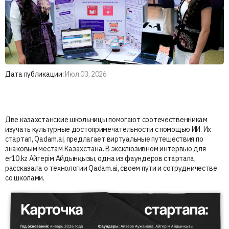
Дата публикации:
Июл 03, 2026
Две казахстанские школьницы помогают соотечественникам
изучать культурные достопримечательности с помощью ИИ. Их
стартап, Qadam.ai, предлагает виртуальные путешествия по
знаковым местам Казахстана. В эксклюзивном интервью для
er10.kz Айгерім Айдынқызы, одна из фаундеров стартапа,
рассказала о технологии Qadam.ai, своем пути и сотрудничестве
со школами.