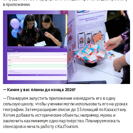
в приложении.
— ⁠Какие у вас планы до конца 2026?
— Планируем запустить приложение и внедрить его в одну
сельскую школу, чтобы ученики могли использовать его на уроках
географии. Затем расширим список до 15 локаций по Казахстану.
Хотим добавить исторические объекты, например, музеи, и
заключить как минимум одно партнёрство. Планируем искать
спонсоров и начать работу с KazTourism.