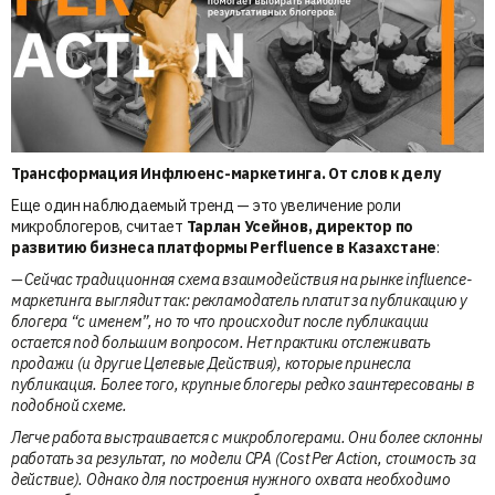
Трансформация Инфлюенс-маркетинга. От слов к делу
Еще один наблюдаемый тренд — это увеличение роли
микроблогеров, считает
Тарлан Усейнов, директор по
развитию бизнеса платформы Perfluence в Казахстане
:
— Сейчас традиционная схема взаимодействия на рынке influence-
маркетинга выглядит так: рекламодатель платит за публикацию у
блогера “с именем”, но то что происходит после публикации
остается под большим вопросом. Нет практики отслеживать
продажи (и другие Целевые Действия), которые принесла
публикация. Более того, крупные блогеры редко заинтересованы в
подобной схеме.
Легче работа выстраивается с микроблогерами. Они более склонны
работать за результат, по модели CPA (Cost Per Action, стоимость за
действие). Однако для построения нужного охвата необходимо