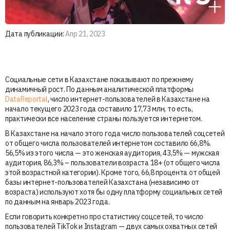
Дата публикации:
Апр 21, 2023
Социальные сети в Казахстане показывают по прежнему
динамичный рост. По данным аналитической платформы
DataReportal
, число интернет-пользователей в Казахстане на
начало текущего 2023 года составило 17,73 млн, то есть,
практически все население страны пользуется интернетом.
В Казахстане на начало этого года число пользователей соцсетей
от общего числа пользователей интернетом составило 66,8%.
56,5% из этого числа — это женская аудитория, 43,5% — мужская
аудитория, 86,3% – пользователи возраста 18+ (от общего числа
этой возрастной категории). Кроме того, 66,8 процента от общей
базы интернет-пользователей Казахстана (независимо от
возраста) используют хотя бы одну платформу социальных сетей
по данным на январь 2023 года.
Если говорить конкретно про статистику соцсетей, то число
пользователей TikTok и Instagram — двух самых охватных сетей