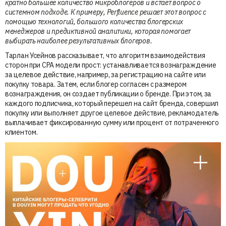
кратно большее количество микроблогеров и встает вопрос о
системном подходе. К примеру, Perfluence решает этот вопрос с
помощью технологий, большого количества блогерских
менеджеров и предиктивной аналитики, которая помогает
выбирать наиболее результативных блогеров.
Тарлан Усейнов рассказывает, что алгоритм взаимодействия
сторон при CPA модели прост: устанавливается вознаграждение
за целевое действие, например, за регистрацию на сайте или
покупку товара. Затем, если блогер согласен с размером
вознаграждения, он создает публикации о бренде. При этом, за
каждого подписчика, который перешел на сайт бренда, совершил
покупку или выполняет другое целевое действие, рекламодатель
выплачивает фиксированную сумму или процент от потраченного
клиентом.