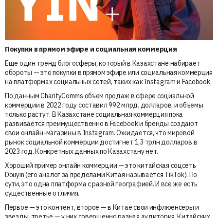
Покупки в прямом эфире и социальная коммерция
Еще один тренд блогосферы, который в Казахстане набирает
обороты — это покупки в прямом эфире или социальная коммерция
на платформах социальных сетей, таких как Instagram и Facebook.
По данным CharityComms объем продаж в сфере социальной
коммерции в 2022 году составил 992 млрд. долларов, и объемы
только растут. В Казахстане социальная коммерция пока
развивается преимущественно в Facebook и бренды создают
свои онлайн-магазины в Instagram. Ожидается, что мировой
рынок социальной коммерции достигнет 1,3 трлн долларов в
2023 год. Конкретных данных по Казахстану нет.
Хороший пример онлайн коммерции — это китайская соцсеть
Douyin (его аналог за пределами Китая называется TikTok). По
сути, это одна платформа с разной географией. И все же есть
существенные отличия.
Первое — это контент, второе — в Китае свои инфлюенсеры и
звезды, третье — у них совершенно разная аудитория. Китайских