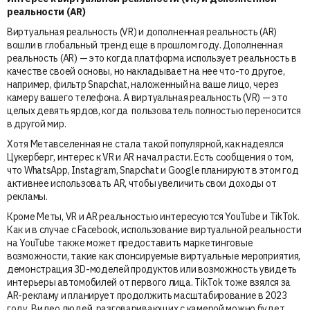
реальности (AR)
Виртуальная реальность (VR) и дополненная реальность (AR)
вошли в глобальный тренд еще в прошлом году. Дополненная
реальность (AR) — это когда платформа использует реальность в
качестве своей основы, но накладывает на нее что-то другое,
например, фильтр Snapchat, наложенный на ваше лицо, через
камеру вашего телефона. А виртуальная реальность (VR) — это
целых девять ярдов, когда пользователь полностью переносится
в другой мир.
Хотя Метавселенная не стала такой популярной, как надеялся
Цукерберг, интерес к VR и AR начал расти. Есть сообщения о том,
что WhatsApp, Instagram, Snapchat и Google планируют в этом год
активнее использовать AR, чтобы увеличить свои доходы от
рекламы.
Кроме Меты, VR и AR реальностью интересуются YouTube и TikTok.
Как и в случае с Facebook, использование виртуальной реальности
на YouTube также может предоставить маркетинговые
возможности, такие как спонсируемые виртуальные мероприятия,
демонстрация 3D-моделей продуктов или возможность увидеть
интерьеры автомобилей от первого лица. TikTok тоже взялся за
AR-рекламу и планирует продолжить масштабирование в 2023
году. Видео людей, разговаривающих с камерой можно будет