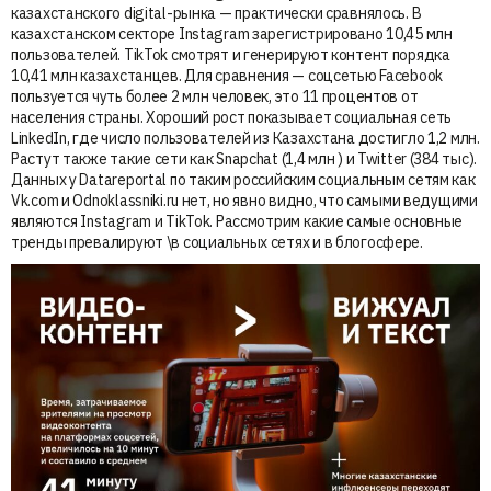
казахстанского digital-рынка — практически сравнялось. В
казахстанском секторе Instagram зарегистрировано 10,45 млн
пользователей. TikTok смотрят и генерируют контент порядка
10,41 млн казахстанцев. Для сравнения — соцсетью Facebook
пользуется чуть более 2 млн человек, это 11 процентов от
населения страны. Хороший рост показывает социальная сеть
LinkedIn, где число пользователей из Казахстана достигло 1,2 млн.
Растут также такие сети как Snapchat (1,4 млн ) и Twitter (384 тыс).
Данных у Datareportal по таким российским социальным сетям как
Vk.com и Odnoklassniki.ru нет, но явно видно, что самыми ведущими
являются Instagram и TikTok. Рассмотрим какие самые основные
тренды превалируют \в социальных сетях и в блогосфере.