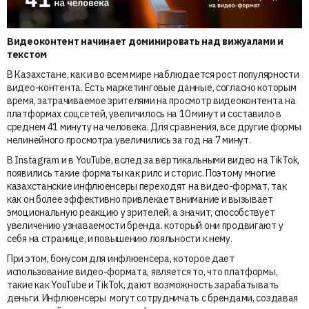
Видеоконтент начинает доминировать над вижуалами и
текстом
В Казахстане, как и во всем мире наблюдается рост популярности
видео-контента. Есть маркетинговые данные, согласно которым
время, затрачиваемое зрителями на просмотр видеоконтента на
платформах соцсетей, увеличилось на 10 минут и составило в
среднем 41 минуту на человека. Для сравнения, все другие формы
нелинейного просмотра увеличились за год на 7 минут.
В Instagram и в YouTube, вслед за вертикальными видео на TikTok,
появились такие форматы как рилс и сторис. Поэтому многие
казахстанские инфлюенсеры переходят на видео-формат, так
как он более эффективно привлекает внимание и вызывает
эмоциональную реакцию у зрителей, а значит, способствует
увеличению узнаваемости бренда. который они продвигают у
себя на странице, и повышению лояльности к нему.
При этом, бонусом для инфлюенсера, которое дает
использование видео-формата, является то, что платформы,
такие как YouTube и TikTok, дают возможность зарабатывать
деньги. Инфлюенсеры могут сотрудничать с брендами, создавая