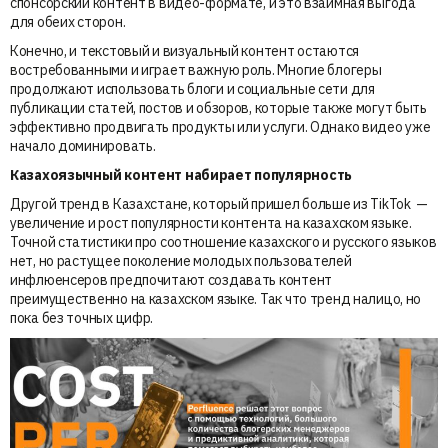
спонсорский контент в видео-формате, и это взаимная выгода
для обеих сторон.
Конечно, и текстовый и визуальный контент остаются
востребованными и играет важную роль. Многие блогеры
продолжают использовать блоги и социальные сети для
публикации статей, постов и обзоров, которые также могут быть
эффективно продвигать продукты или услуги. Однако видео уже
начало доминировать.
Казахоязычный контент набирает популярность
Другой тренд в Казахстане, который пришел больше из TikTok —
увеличение и рост популярности контента на казахском языке.
Точной статистики про соотношение казахского и русского языков
нет, но растущее поколение молодых пользователей
инфлюенсеров предпочитают создавать контент
преимущественно на казахском языке. Так что тренд налицо, но
пока без точных цифр.