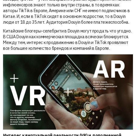
инфлюенсеров знают только внутри страны, в то время как
авторы TikTik в Европе, Америке или СНГ не имеют подписчиков в
Китае. И, если в TikTok сидят в основном подростки, то в Douyin
люди от 18 до 35 лет. Аудитория Douyin более платежеспособна.
Китайские блогеры-селебрити в Douyin могут продать что угодно.
В США Douyin как коммерческая площадка всячески блокируется.
Между тем, интерес к продвижению в Douyin и TikTok проявляют
все большее количество брендов и компаний в Европе.
Интерес к виртуальной реальности (VR) и дополненной