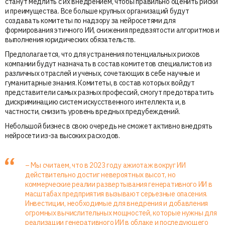
станут медлить с их внедрением, чтобы правильно оценить риски
и преимущества. Все больше крупных организаций будут
создавать комитеты по надзору за нейросетями для
формирования этичного ИИ, снижения предвзятости алгоритмов и
выполнения юридических обязательств.
Предполагается, что для устранения потенциальных рисков
компании будут назначать в состав комитетов специалистов из
различных отраслей и ученых, сочетающих в себе научные и
гуманитарные знания. Комитеты, в состав которых войдут
представители самых разных профессий, смогут предотвратить
дискриминацию систем искусственного интеллекта и, в
частности, снизить уровень вредных предубеждений.
Небольшой бизнес в свою очередь не сможет активно внедрять
нейросети из-за высоких расходов.
– Мы считаем, что в 2023 году ажиотаж вокруг ИИ
действительно достиг невероятных высот, но
коммерческие реалии развертывания генеративного ИИ в
масштабах предприятия вызывают серьезные опасения.
Инвестиции, необходимые для внедрения и добавления
огромных вычислительных мощностей, которые нужны для
реализации генеративного ИИ в облаке и последующего