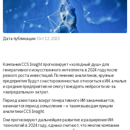
Дата публикации:
Окт 12, 2023
Компания CCS Insight прогнозирует «холодный душ» для
генеративного искусственного интеллекта в 2024 году после
резкого роста инвестиций. По мнению аналитиков, крупные
предприятия будут с настороженностью относиться к ИИ, а малые
и средние предприятия не смогут внедрять нейросети из-за
«запредельных» затрат.
Период ажиотажа вокруг генеративного ИИ заканчивается,
начинается период осмысления – к таким выводам пришли
аналитики CCS Insight.
Они прогнозируют дальнейшее развитие и расширение ИИ-
технологий в 2024 году, однако считают, что многие компании