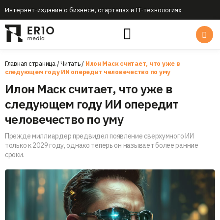
Интернет-издание о бизнесе, стартапах и IT-технологиях
Главная страница
/
Читать
/
Илон Маск считает, что уже в
следующем году ИИ опередит человечество по уму
Илон Маск считает, что уже в
следующем году ИИ опередит
человечество по уму
Прежде миллиардер предвидел появление сверхумного ИИ
только к 2029 году, однако теперь он называет более ранние
сроки.