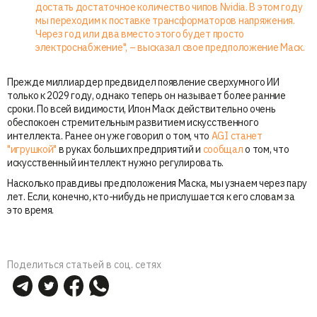
достать достаточное количество чипов Nvidia. В этом году
мы переходим к поставке трансформаторов напряжения.
Через год или два вместо этого будет просто
электроснабжение", – высказал свое предположение Маск.
Прежде миллиардер предвидел появление сверхумного ИИ
только к 2029 году, однако теперь он называет более ранние
сроки. По всей видимости, Илон Маск действительно очень
обеспокоен стремительным развитием искусственного
интеллекта. Ранее он уже говорил о том, что
AGI станет
"игрушкой"
в руках больших предприятий и
сообщал
о том, что
искусственный интеллект нужно регулировать.
Насколько правдивы предположения Маска, мы узнаем через пару
лет. Если, конечно, кто-нибудь не прислушается к его словам за
это время.
Поделиться статьей в соц. сетях