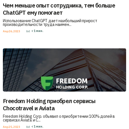
Чем меньше опыт сотрудника, тем больше
ChatGPT ему помогает
Использование ChatGPT дает наибольший прирост
производительности труда наимен...
< 1
мин.
Апр 26, 2023
Freedom Holding приобрел сервисы
Chocotravel и Aviata
Freedom Holding Corp. объявил о приобретении 100% долей в
сервисах Aviata и С...
< 1
мин.
Апр 25, 2023